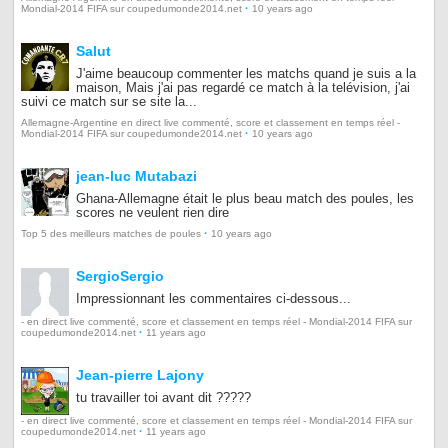
·
Mondial-2014 FIFA sur coupedumonde2014.net
10 years ago
Salut
J'aime beaucoup commenter les matchs quand je suis a la
maison, Mais j'ai pas regardé ce match à la telévision, j'ai
suivi ce match sur se site la...
Allemagne-Argentine en direct live commenté, score et classement en temps réel -
·
Mondial-2014 FIFA sur coupedumonde2014.net
10 years ago
jean-luc Mutabazi
Ghana-Allemagne était le plus beau match des poules, les
scores ne veulent rien dire
·
Top 5 des meilleurs matches de poules
10 years ago
SergioSergio
Impressionnant les commentaires ci-dessous...
- en direct live commenté, score et classement en temps réel - Mondial-2014 FIFA sur
·
coupedumonde2014.net
11 years ago
Jean-pierre Lajony
tu travailler toi avant dit ?????
- en direct live commenté, score et classement en temps réel - Mondial-2014 FIFA sur
·
coupedumonde2014.net
11 years ago