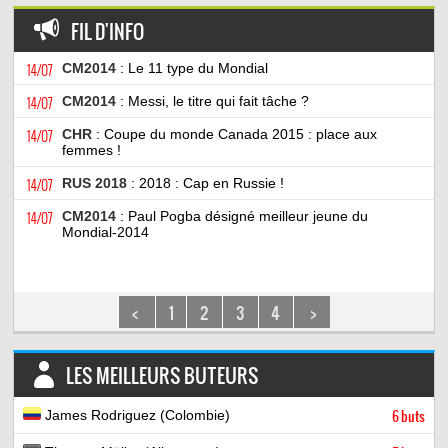
FIL D'INFO
14/07
CM2014
: Le 11 type du Mondial
14/07
CM2014
: Messi, le titre qui fait tâche ?
14/07
CHR
: Coupe du monde Canada 2015 : place aux
femmes !
14/07
RUS 2018
: 2018 : Cap en Russie !
14/07
CM2014
: Paul Pogba désigné meilleur jeune du
Mondial-2014
<
1
2
3
4
>
LES MEILLEURS BUTEURS
James Rodriguez (Colombie)
6 buts