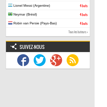
Lionel Messi (Argentine)
4 buts
Neymar (Brésil)
4 buts
Robin van Persie (Pays-Bas)
4 buts
Tous les buteurs >
SUIVEZ-NOUS