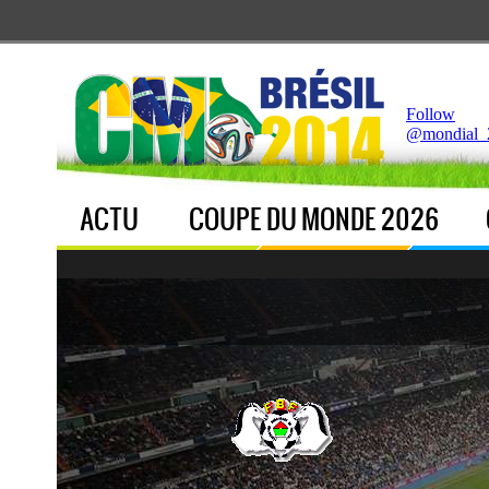
Notice
 (8)
: Undefined index: live [
APP/Controller/LiveCo
Follow
@mondial_
ACTU
COUPE DU MONDE 2026