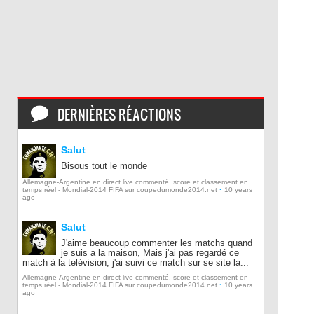
DERNIÈRES RÉACTIONS
Salut
Bisous tout le monde
Allemagne-Argentine en direct live commenté, score et classement en
·
temps réel - Mondial-2014 FIFA sur coupedumonde2014.net
10 years
ago
Salut
J'aime beaucoup commenter les matchs quand
je suis a la maison, Mais j'ai pas regardé ce
match à la telévision, j'ai suivi ce match sur se site la...
Allemagne-Argentine en direct live commenté, score et classement en
·
temps réel - Mondial-2014 FIFA sur coupedumonde2014.net
10 years
ago