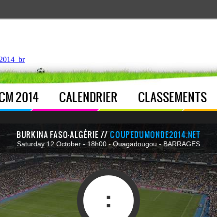
ntroller.php
, line 
122
]
2014_br
CM 2014
CALENDRIER
CLASSEMENTS
BURKINA FASO-ALGÉRIE //
COUPEDUMONDE2014.NET
Saturday 12 October - 18h00 - Ouagadougou - BARRAGES
: