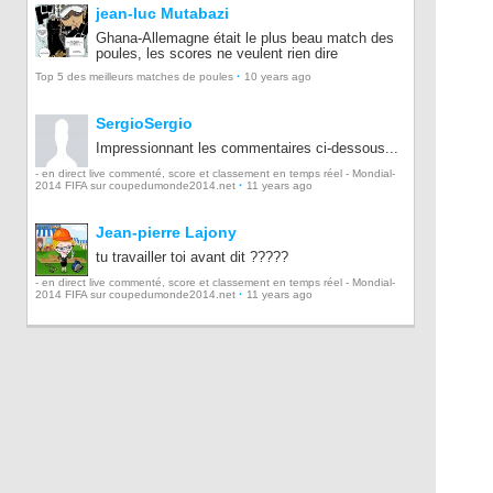
jean-luc Mutabazi
Ghana-Allemagne était le plus beau match des
poules, les scores ne veulent rien dire
·
Top 5 des meilleurs matches de poules
10 years ago
SergioSergio
Impressionnant les commentaires ci-dessous...
- en direct live commenté, score et classement en temps réel - Mondial-
·
2014 FIFA sur coupedumonde2014.net
11 years ago
Jean-pierre Lajony
tu travailler toi avant dit ?????
- en direct live commenté, score et classement en temps réel - Mondial-
·
2014 FIFA sur coupedumonde2014.net
11 years ago