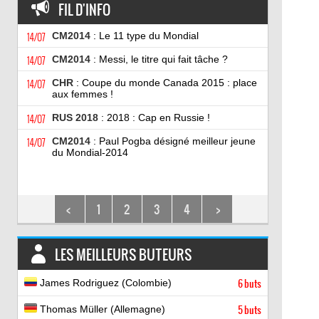
FIL D'INFO
14/07
CM2014
: Le 11 type du Mondial
14/07
CM2014
: Messi, le titre qui fait tâche ?
14/07
CHR
: Coupe du monde Canada 2015 : place
aux femmes !
14/07
RUS 2018
: 2018 : Cap en Russie !
14/07
CM2014
: Paul Pogba désigné meilleur jeune
du Mondial-2014
<
1
2
3
4
>
LES MEILLEURS BUTEURS
James Rodriguez (Colombie)
6 buts
Thomas Müller (Allemagne)
5 buts