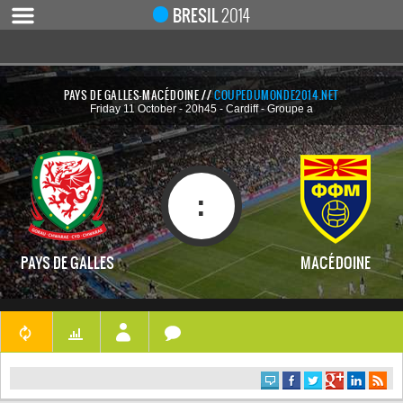
Notice
 (8)
: Undefined index: live [
APP/Controller/LiveCo
BRESIL
2014
PAYS DE GALLES-MACÉDOINE //
COUPEDUMONDE2014.NET
Friday 11 October - 20h45 - Cardiff - Groupe a
ACCUEIL
ACTUALITÉ
COUPE DU MONDE 2019
:
MONDIAL 2014
CALENDRIER / RÉSULTATS
PAYS DE GALLES
MACÉDOINE
QUARTS DE FINALE
DEMI-FINALES
CLASSEMENTS
LES BUTEURS
HOMME DU MATCH
LES 32 ÉQUIPES