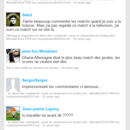
·
Mondial-2014 FIFA sur coupedumonde2014.net
10 years ago
Salut
J'aime beaucoup commenter les matchs quand je suis a la
maison, Mais j'ai pas regardé ce match à la telévision, j'ai
suivi ce match sur se site la...
Allemagne-Argentine en direct live commenté, score et classement en temps réel -
·
Mondial-2014 FIFA sur coupedumonde2014.net
10 years ago
jean-luc Mutabazi
Ghana-Allemagne était le plus beau match des poules, les
scores ne veulent rien dire
·
Top 5 des meilleurs matches de poules
10 years ago
SergioSergio
Impressionnant les commentaires ci-dessous...
- en direct live commenté, score et classement en temps réel - Mondial-2014 FIFA sur
·
coupedumonde2014.net
11 years ago
Jean-pierre Lajony
tu travailler toi avant dit ?????
- en direct live commenté, score et classement en temps réel - Mondial-2014 FIFA sur
·
coupedumonde2014.net
11 years ago