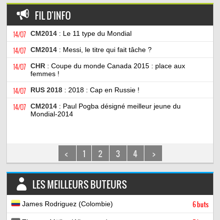
FIL D'INFO
14/07
CM2014
: Le 11 type du Mondial
14/07
CM2014
: Messi, le titre qui fait tâche ?
14/07
CHR
: Coupe du monde Canada 2015 : place aux
femmes !
14/07
RUS 2018
: 2018 : Cap en Russie !
14/07
CM2014
: Paul Pogba désigné meilleur jeune du
Mondial-2014
<
1
2
3
4
>
LES MEILLEURS BUTEURS
James Rodriguez (Colombie)
6 buts