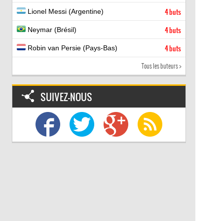
Lionel Messi (Argentine)
4 buts
Neymar (Brésil)
4 buts
Robin van Persie (Pays-Bas)
4 buts
Tous les buteurs >
SUIVEZ-NOUS