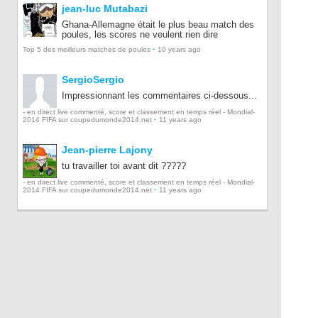
jean-luc Mutabazi
Ghana-Allemagne était le plus beau match des
poules, les scores ne veulent rien dire
·
Top 5 des meilleurs matches de poules
10 years ago
SergioSergio
Impressionnant les commentaires ci-dessous...
- en direct live commenté, score et classement en temps réel - Mondial-
·
2014 FIFA sur coupedumonde2014.net
11 years ago
Jean-pierre Lajony
tu travailler toi avant dit ?????
- en direct live commenté, score et classement en temps réel - Mondial-
·
2014 FIFA sur coupedumonde2014.net
11 years ago