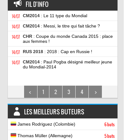
FIL D'INFO
14/07
CM2014
: Le 11 type du Mondial
14/07
CM2014
: Messi, le titre qui fait tâche ?
14/07
CHR
: Coupe du monde Canada 2015 : place
aux femmes !
14/07
RUS 2018
: 2018 : Cap en Russie !
14/07
CM2014
: Paul Pogba désigné meilleur jeune
du Mondial-2014
<
1
2
3
4
>
LES MEILLEURS BUTEURS
James Rodriguez (Colombie)
6 buts
Thomas Müller (Allemagne)
5 buts