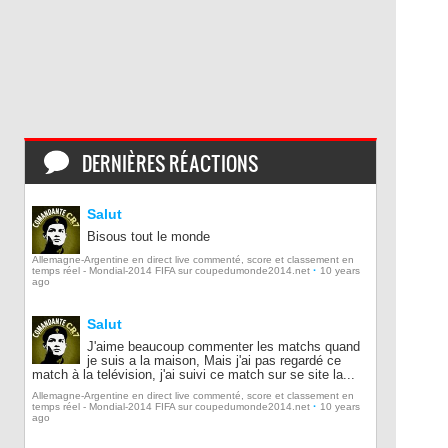
DERNIÈRES RÉACTIONS
Salut
Bisous tout le monde
Allemagne-Argentine en direct live commenté, score et classement en
·
temps réel - Mondial-2014 FIFA sur coupedumonde2014.net
10 years
ago
Salut
J'aime beaucoup commenter les matchs quand
je suis a la maison, Mais j'ai pas regardé ce
match à la telévision, j'ai suivi ce match sur se site la...
Allemagne-Argentine en direct live commenté, score et classement en
·
temps réel - Mondial-2014 FIFA sur coupedumonde2014.net
10 years
ago