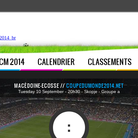
ntroller.php
, line 
122
]
2014_br
CM 2014
CALENDRIER
CLASSEMENTS
MACÉDOINE-ECOSSE //
COUPEDUMONDE2014.NET
Tuesday 10 September - 20h30 - Skopje - Groupe a
: