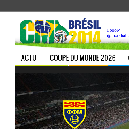
Notice
 (8)
: Undefined index: live [
APP/Controller/LiveCo
Follow
@mondial_
ACTU
COUPE DU MONDE 2026