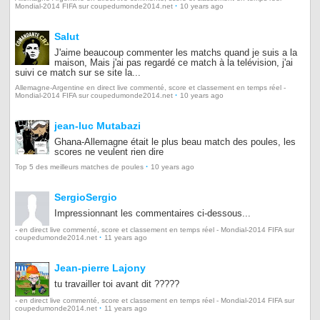
·
Mondial-2014 FIFA sur coupedumonde2014.net
10 years ago
Salut
J'aime beaucoup commenter les matchs quand je suis a la
maison, Mais j'ai pas regardé ce match à la telévision, j'ai
suivi ce match sur se site la...
Allemagne-Argentine en direct live commenté, score et classement en temps réel -
·
Mondial-2014 FIFA sur coupedumonde2014.net
10 years ago
jean-luc Mutabazi
Ghana-Allemagne était le plus beau match des poules, les
scores ne veulent rien dire
·
Top 5 des meilleurs matches de poules
10 years ago
SergioSergio
Impressionnant les commentaires ci-dessous...
- en direct live commenté, score et classement en temps réel - Mondial-2014 FIFA sur
·
coupedumonde2014.net
11 years ago
Jean-pierre Lajony
tu travailler toi avant dit ?????
- en direct live commenté, score et classement en temps réel - Mondial-2014 FIFA sur
·
coupedumonde2014.net
11 years ago