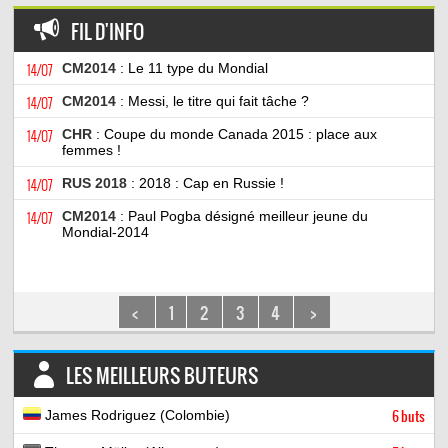
FIL D'INFO
14/07
CM2014
: Le 11 type du Mondial
14/07
CM2014
: Messi, le titre qui fait tâche ?
14/07
CHR
: Coupe du monde Canada 2015 : place aux
femmes !
14/07
RUS 2018
: 2018 : Cap en Russie !
14/07
CM2014
: Paul Pogba désigné meilleur jeune du
Mondial-2014
<
1
2
3
4
>
LES MEILLEURS BUTEURS
James Rodriguez (Colombie)
6 buts