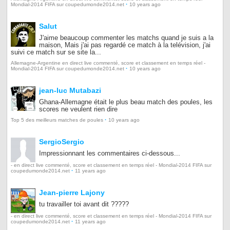
·
Mondial-2014 FIFA sur coupedumonde2014.net
10 years ago
Salut
J'aime beaucoup commenter les matchs quand je suis a la
maison, Mais j'ai pas regardé ce match à la telévision, j'ai
suivi ce match sur se site la...
Allemagne-Argentine en direct live commenté, score et classement en temps réel -
·
Mondial-2014 FIFA sur coupedumonde2014.net
10 years ago
jean-luc Mutabazi
Ghana-Allemagne était le plus beau match des poules, les
scores ne veulent rien dire
·
Top 5 des meilleurs matches de poules
10 years ago
SergioSergio
Impressionnant les commentaires ci-dessous...
- en direct live commenté, score et classement en temps réel - Mondial-2014 FIFA sur
·
coupedumonde2014.net
11 years ago
Jean-pierre Lajony
tu travailler toi avant dit ?????
- en direct live commenté, score et classement en temps réel - Mondial-2014 FIFA sur
·
coupedumonde2014.net
11 years ago