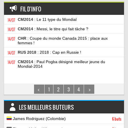
FIL D'INFO
14/07
CM2014
: Le 11 type du Mondial
14/07
CM2014
: Messi, le titre qui fait tâche ?
14/07
CHR
: Coupe du monde Canada 2015 : place aux
femmes !
14/07
RUS 2018
: 2018 : Cap en Russie !
14/07
CM2014
: Paul Pogba désigné meilleur jeune du
Mondial-2014
<
1
2
3
4
>
LES MEILLEURS BUTEURS
James Rodriguez (Colombie)
6 buts