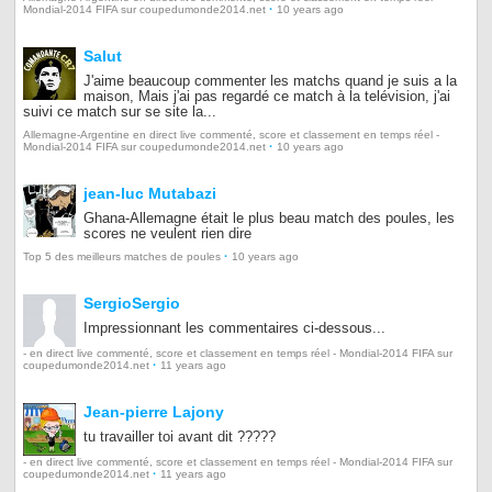
·
Mondial-2014 FIFA sur coupedumonde2014.net
10 years ago
Salut
J'aime beaucoup commenter les matchs quand je suis a la
maison, Mais j'ai pas regardé ce match à la telévision, j'ai
suivi ce match sur se site la...
Allemagne-Argentine en direct live commenté, score et classement en temps réel -
·
Mondial-2014 FIFA sur coupedumonde2014.net
10 years ago
jean-luc Mutabazi
Ghana-Allemagne était le plus beau match des poules, les
scores ne veulent rien dire
·
Top 5 des meilleurs matches de poules
10 years ago
SergioSergio
Impressionnant les commentaires ci-dessous...
- en direct live commenté, score et classement en temps réel - Mondial-2014 FIFA sur
·
coupedumonde2014.net
11 years ago
Jean-pierre Lajony
tu travailler toi avant dit ?????
- en direct live commenté, score et classement en temps réel - Mondial-2014 FIFA sur
·
coupedumonde2014.net
11 years ago