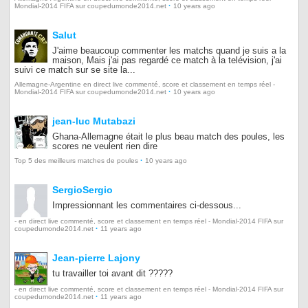
·
Mondial-2014 FIFA sur coupedumonde2014.net
10 years ago
Salut
J'aime beaucoup commenter les matchs quand je suis a la
maison, Mais j'ai pas regardé ce match à la telévision, j'ai
suivi ce match sur se site la...
Allemagne-Argentine en direct live commenté, score et classement en temps réel -
·
Mondial-2014 FIFA sur coupedumonde2014.net
10 years ago
jean-luc Mutabazi
Ghana-Allemagne était le plus beau match des poules, les
scores ne veulent rien dire
·
Top 5 des meilleurs matches de poules
10 years ago
SergioSergio
Impressionnant les commentaires ci-dessous...
- en direct live commenté, score et classement en temps réel - Mondial-2014 FIFA sur
·
coupedumonde2014.net
11 years ago
Jean-pierre Lajony
tu travailler toi avant dit ?????
- en direct live commenté, score et classement en temps réel - Mondial-2014 FIFA sur
·
coupedumonde2014.net
11 years ago