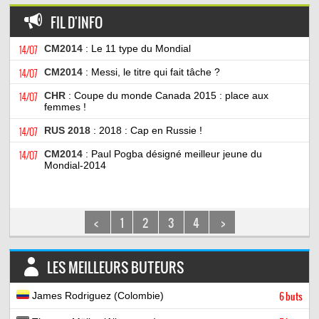
FIL D'INFO
14/07
CM2014
: Le 11 type du Mondial
14/07
CM2014
: Messi, le titre qui fait tâche ?
14/07
CHR
: Coupe du monde Canada 2015 : place aux
femmes !
14/07
RUS 2018
: 2018 : Cap en Russie !
14/07
CM2014
: Paul Pogba désigné meilleur jeune du
Mondial-2014
<
1
2
3
4
>
LES MEILLEURS BUTEURS
James Rodriguez (Colombie)
6 buts