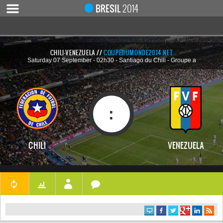
Notice
 (8)
: Undefined index: live [
APP/Controller/LiveCo
BRESIL
2014
CHILI-VENEZUELA //
COUPEDUMONDE2014.NET
Saturday 07 September - 02h30 - Santiago du Chili - Groupe a
ACCUEIL
ACTUALITÉ
COUPE DU MONDE 2019
:
MONDIAL 2014
CALENDRIER / RÉSULTATS
CHILI
VENEZUELA
QUARTS DE FINALE
DEMI-FINALES
CLASSEMENTS
LES BUTEURS
HOMME DU MATCH
LES 32 ÉQUIPES