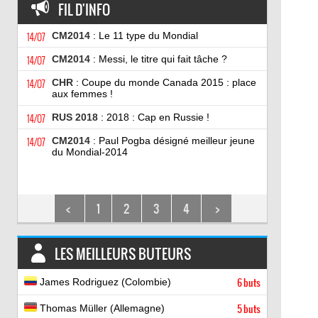
FIL D'INFO
14/07
CM2014
: Le 11 type du Mondial
14/07
CM2014
: Messi, le titre qui fait tâche ?
14/07
CHR
: Coupe du monde Canada 2015 : place
aux femmes !
14/07
RUS 2018
: 2018 : Cap en Russie !
14/07
CM2014
: Paul Pogba désigné meilleur jeune
du Mondial-2014
<
1
2
3
4
>
LES MEILLEURS BUTEURS
James Rodriguez (Colombie)
6 buts
Thomas Müller (Allemagne)
5 buts