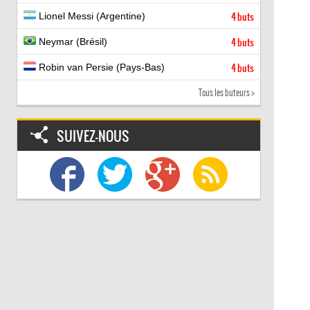
Lionel Messi (Argentine)
4 buts
Neymar (Brésil)
4 buts
Robin van Persie (Pays-Bas)
4 buts
Tous les buteurs >
SUIVEZ-NOUS