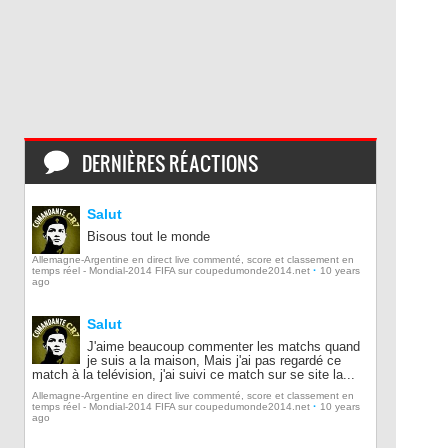
DERNIÈRES RÉACTIONS
Salut
Bisous tout le monde
Allemagne-Argentine en direct live commenté, score et classement en
·
temps réel - Mondial-2014 FIFA sur coupedumonde2014.net
10 years
ago
Salut
J'aime beaucoup commenter les matchs quand
je suis a la maison, Mais j'ai pas regardé ce
match à la telévision, j'ai suivi ce match sur se site la...
Allemagne-Argentine en direct live commenté, score et classement en
·
temps réel - Mondial-2014 FIFA sur coupedumonde2014.net
10 years
ago