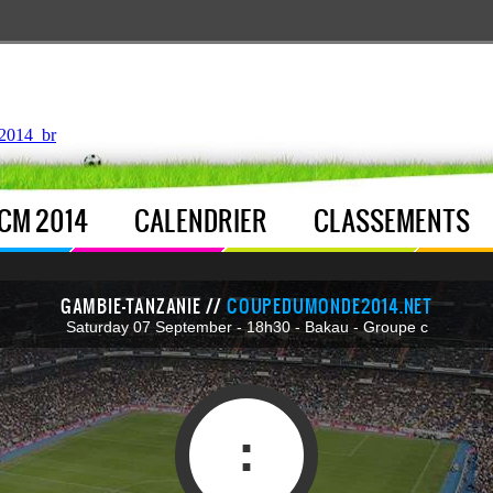
ntroller.php
, line 
122
]
2014_br
CM 2014
CALENDRIER
CLASSEMENTS
GAMBIE-TANZANIE //
COUPEDUMONDE2014.NET
Saturday 07 September - 18h30 - Bakau - Groupe c
: