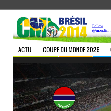
Notice
 (8)
: Undefined index: live [
APP/Controller/LiveCo
Follow
@mondial_
ACTU
COUPE DU MONDE 2026