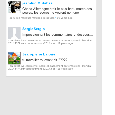
jean-luc Mutabazi
Ghana-Allemagne était le plus beau match des
poules, les scores ne veulent rien dire
·
Top 5 des meilleurs matches de poules
10 years ago
SergioSergio
Impressionnant les commentaires ci-dessous...
- en direct live commenté, score et classement en temps réel - Mondial-
·
2014 FIFA sur coupedumonde2014.net
11 years ago
Jean-pierre Lajony
tu travailler toi avant dit ?????
- en direct live commenté, score et classement en temps réel - Mondial-
·
2014 FIFA sur coupedumonde2014.net
11 years ago