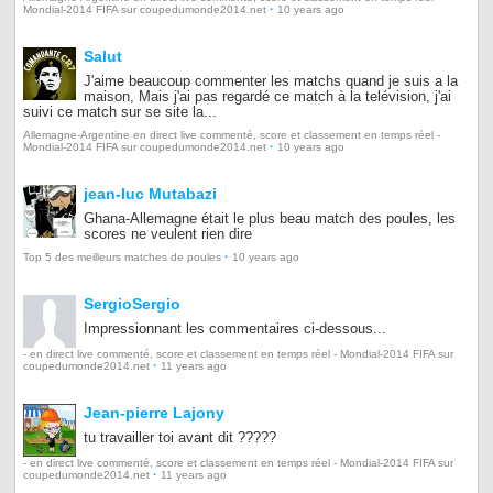
·
Mondial-2014 FIFA sur coupedumonde2014.net
10 years ago
Salut
J'aime beaucoup commenter les matchs quand je suis a la
maison, Mais j'ai pas regardé ce match à la telévision, j'ai
suivi ce match sur se site la...
Allemagne-Argentine en direct live commenté, score et classement en temps réel -
·
Mondial-2014 FIFA sur coupedumonde2014.net
10 years ago
jean-luc Mutabazi
Ghana-Allemagne était le plus beau match des poules, les
scores ne veulent rien dire
·
Top 5 des meilleurs matches de poules
10 years ago
SergioSergio
Impressionnant les commentaires ci-dessous...
- en direct live commenté, score et classement en temps réel - Mondial-2014 FIFA sur
·
coupedumonde2014.net
11 years ago
Jean-pierre Lajony
tu travailler toi avant dit ?????
- en direct live commenté, score et classement en temps réel - Mondial-2014 FIFA sur
·
coupedumonde2014.net
11 years ago