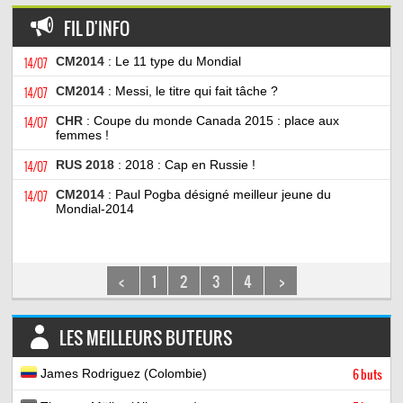
FIL D'INFO
14/07
CM2014
: Le 11 type du Mondial
14/07
CM2014
: Messi, le titre qui fait tâche ?
14/07
CHR
: Coupe du monde Canada 2015 : place aux
femmes !
14/07
RUS 2018
: 2018 : Cap en Russie !
14/07
CM2014
: Paul Pogba désigné meilleur jeune du
Mondial-2014
<
1
2
3
4
>
LES MEILLEURS BUTEURS
James Rodriguez (Colombie)
6 buts