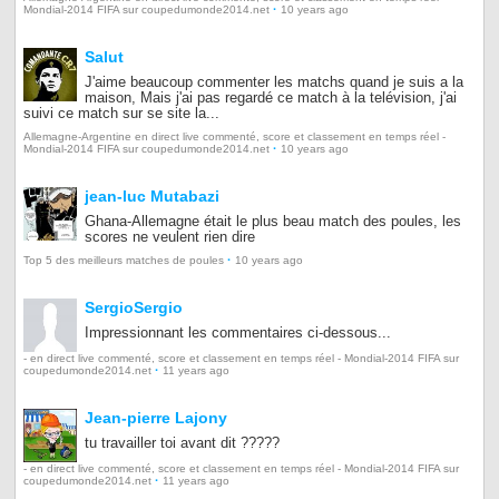
·
Mondial-2014 FIFA sur coupedumonde2014.net
10 years ago
Salut
J'aime beaucoup commenter les matchs quand je suis a la
maison, Mais j'ai pas regardé ce match à la telévision, j'ai
suivi ce match sur se site la...
Allemagne-Argentine en direct live commenté, score et classement en temps réel -
·
Mondial-2014 FIFA sur coupedumonde2014.net
10 years ago
jean-luc Mutabazi
Ghana-Allemagne était le plus beau match des poules, les
scores ne veulent rien dire
·
Top 5 des meilleurs matches de poules
10 years ago
SergioSergio
Impressionnant les commentaires ci-dessous...
- en direct live commenté, score et classement en temps réel - Mondial-2014 FIFA sur
·
coupedumonde2014.net
11 years ago
Jean-pierre Lajony
tu travailler toi avant dit ?????
- en direct live commenté, score et classement en temps réel - Mondial-2014 FIFA sur
·
coupedumonde2014.net
11 years ago