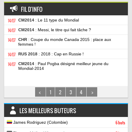
FIL D'INFO
14/07
CM2014
: Le 11 type du Mondial
14/07
CM2014
: Messi, le titre qui fait tâche ?
14/07
CHR
: Coupe du monde Canada 2015 : place aux
femmes !
14/07
RUS 2018
: 2018 : Cap en Russie !
14/07
CM2014
: Paul Pogba désigné meilleur jeune du
Mondial-2014
<
1
2
3
4
>
LES MEILLEURS BUTEURS
James Rodriguez (Colombie)
6 buts