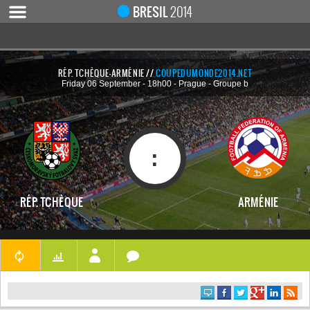
Notice
 (8)
: Undefined index: live [
APP/Controller/LiveCo
BRESIL
2014
RÉP. TCHÈQUE-ARMÉNIE //
COUPEDUMONDE2014.NET
Friday 06 September - 18h00 - Prague - Groupe b
ACCUEIL
ACTUALITÉ
COUPE DU MONDE 2019
:
MONDIAL 2014
CALENDRIER / RÉSULTATS
RÉP. TCHÈQUE
ARMÉNIE
QUARTS DE FINALE
DEMI-FINALES
CLASSEMENTS
LES BUTEURS
HOMME DU MATCH
LES 32 ÉQUIPES