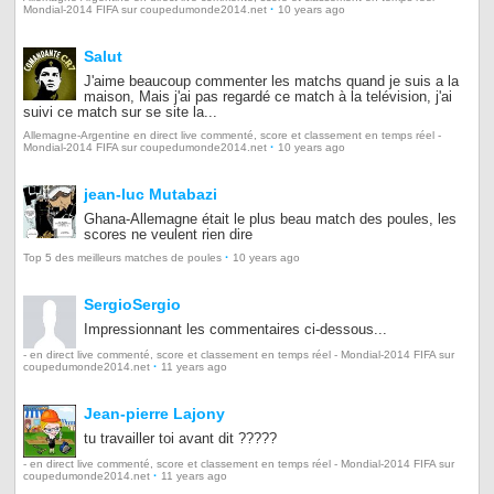
·
Mondial-2014 FIFA sur coupedumonde2014.net
10 years ago
Salut
J'aime beaucoup commenter les matchs quand je suis a la
maison, Mais j'ai pas regardé ce match à la telévision, j'ai
suivi ce match sur se site la...
Allemagne-Argentine en direct live commenté, score et classement en temps réel -
·
Mondial-2014 FIFA sur coupedumonde2014.net
10 years ago
jean-luc Mutabazi
Ghana-Allemagne était le plus beau match des poules, les
scores ne veulent rien dire
·
Top 5 des meilleurs matches de poules
10 years ago
SergioSergio
Impressionnant les commentaires ci-dessous...
- en direct live commenté, score et classement en temps réel - Mondial-2014 FIFA sur
·
coupedumonde2014.net
11 years ago
Jean-pierre Lajony
tu travailler toi avant dit ?????
- en direct live commenté, score et classement en temps réel - Mondial-2014 FIFA sur
·
coupedumonde2014.net
11 years ago