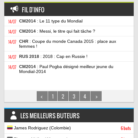
FIL D'INFO
14/07
CM2014
: Le 11 type du Mondial
14/07
CM2014
: Messi, le titre qui fait tâche ?
14/07
CHR
: Coupe du monde Canada 2015 : place aux
femmes !
14/07
RUS 2018
: 2018 : Cap en Russie !
14/07
CM2014
: Paul Pogba désigné meilleur jeune du
Mondial-2014
<
1
2
3
4
>
LES MEILLEURS BUTEURS
James Rodriguez (Colombie)
6 buts