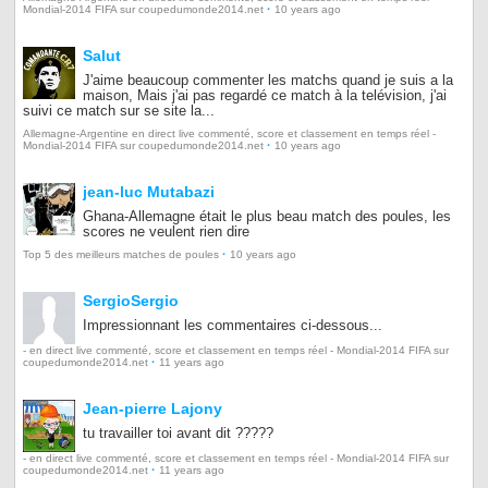
·
Mondial-2014 FIFA sur coupedumonde2014.net
10 years ago
Salut
J'aime beaucoup commenter les matchs quand je suis a la
maison, Mais j'ai pas regardé ce match à la telévision, j'ai
suivi ce match sur se site la...
Allemagne-Argentine en direct live commenté, score et classement en temps réel -
·
Mondial-2014 FIFA sur coupedumonde2014.net
10 years ago
jean-luc Mutabazi
Ghana-Allemagne était le plus beau match des poules, les
scores ne veulent rien dire
·
Top 5 des meilleurs matches de poules
10 years ago
SergioSergio
Impressionnant les commentaires ci-dessous...
- en direct live commenté, score et classement en temps réel - Mondial-2014 FIFA sur
·
coupedumonde2014.net
11 years ago
Jean-pierre Lajony
tu travailler toi avant dit ?????
- en direct live commenté, score et classement en temps réel - Mondial-2014 FIFA sur
·
coupedumonde2014.net
11 years ago