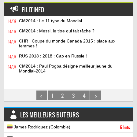
FIL D'INFO
14/07
CM2014
: Le 11 type du Mondial
14/07
CM2014
: Messi, le titre qui fait tâche ?
14/07
CHR
: Coupe du monde Canada 2015 : place aux
femmes !
14/07
RUS 2018
: 2018 : Cap en Russie !
14/07
CM2014
: Paul Pogba désigné meilleur jeune du
Mondial-2014
<
1
2
3
4
>
LES MEILLEURS BUTEURS
James Rodriguez (Colombie)
6 buts