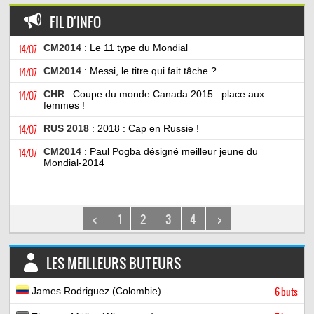
FIL D'INFO
14/07
CM2014
: Le 11 type du Mondial
14/07
CM2014
: Messi, le titre qui fait tâche ?
14/07
CHR
: Coupe du monde Canada 2015 : place aux
femmes !
14/07
RUS 2018
: 2018 : Cap en Russie !
14/07
CM2014
: Paul Pogba désigné meilleur jeune du
Mondial-2014
<
1
2
3
4
>
LES MEILLEURS BUTEURS
James Rodriguez (Colombie)
6 buts