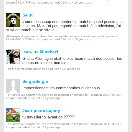
·
Mondial-2014 FIFA sur coupedumonde2014.net
10 years ago
Salut
J'aime beaucoup commenter les matchs quand je suis a la
maison, Mais j'ai pas regardé ce match à la telévision, j'ai
suivi ce match sur se site la...
Allemagne-Argentine en direct live commenté, score et classement en temps réel -
·
Mondial-2014 FIFA sur coupedumonde2014.net
10 years ago
jean-luc Mutabazi
Ghana-Allemagne était le plus beau match des poules, les
scores ne veulent rien dire
·
Top 5 des meilleurs matches de poules
10 years ago
SergioSergio
Impressionnant les commentaires ci-dessous...
- en direct live commenté, score et classement en temps réel - Mondial-2014 FIFA sur
·
coupedumonde2014.net
11 years ago
Jean-pierre Lajony
tu travailler toi avant dit ?????
- en direct live commenté, score et classement en temps réel - Mondial-2014 FIFA sur
·
coupedumonde2014.net
11 years ago