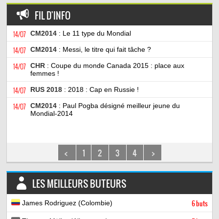
FIL D'INFO
14/07
CM2014
: Le 11 type du Mondial
14/07
CM2014
: Messi, le titre qui fait tâche ?
14/07
CHR
: Coupe du monde Canada 2015 : place aux
femmes !
14/07
RUS 2018
: 2018 : Cap en Russie !
14/07
CM2014
: Paul Pogba désigné meilleur jeune du
Mondial-2014
<
1
2
3
4
>
LES MEILLEURS BUTEURS
James Rodriguez (Colombie)
6 buts