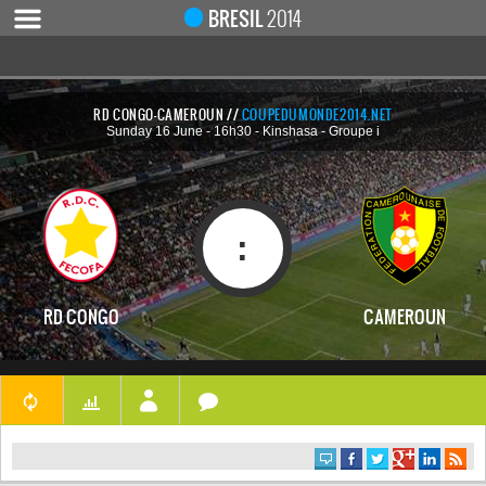
Notice
 (8)
: Undefined index: live [
APP/Controller/LiveCo
BRESIL
2014
RD CONGO-CAMEROUN //
COUPEDUMONDE2014.NET
Sunday 16 June - 16h30 - Kinshasa - Groupe i
ACCUEIL
ACTUALITÉ
COUPE DU MONDE 2019
:
MONDIAL 2014
CALENDRIER / RÉSULTATS
RD CONGO
CAMEROUN
QUARTS DE FINALE
DEMI-FINALES
CLASSEMENTS
LES BUTEURS
HOMME DU MATCH
LES 32 ÉQUIPES