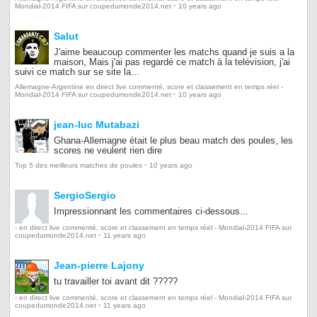
·
Mondial-2014 FIFA sur coupedumonde2014.net
10 years ago
Salut
J'aime beaucoup commenter les matchs quand je suis a la
maison, Mais j'ai pas regardé ce match à la telévision, j'ai
suivi ce match sur se site la...
Allemagne-Argentine en direct live commenté, score et classement en temps réel -
·
Mondial-2014 FIFA sur coupedumonde2014.net
10 years ago
jean-luc Mutabazi
Ghana-Allemagne était le plus beau match des poules, les
scores ne veulent rien dire
·
Top 5 des meilleurs matches de poules
10 years ago
SergioSergio
Impressionnant les commentaires ci-dessous...
- en direct live commenté, score et classement en temps réel - Mondial-2014 FIFA sur
·
coupedumonde2014.net
11 years ago
Jean-pierre Lajony
tu travailler toi avant dit ?????
- en direct live commenté, score et classement en temps réel - Mondial-2014 FIFA sur
·
coupedumonde2014.net
11 years ago