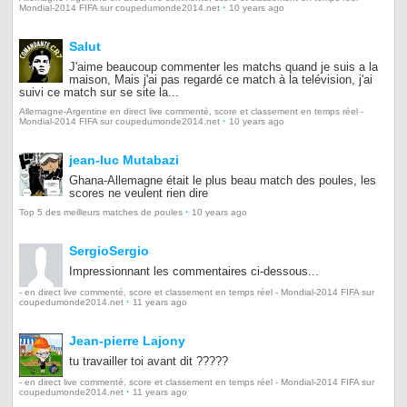
·
Mondial-2014 FIFA sur coupedumonde2014.net
10 years ago
Salut
J'aime beaucoup commenter les matchs quand je suis a la
maison, Mais j'ai pas regardé ce match à la telévision, j'ai
suivi ce match sur se site la...
Allemagne-Argentine en direct live commenté, score et classement en temps réel -
·
Mondial-2014 FIFA sur coupedumonde2014.net
10 years ago
jean-luc Mutabazi
Ghana-Allemagne était le plus beau match des poules, les
scores ne veulent rien dire
·
Top 5 des meilleurs matches de poules
10 years ago
SergioSergio
Impressionnant les commentaires ci-dessous...
- en direct live commenté, score et classement en temps réel - Mondial-2014 FIFA sur
·
coupedumonde2014.net
11 years ago
Jean-pierre Lajony
tu travailler toi avant dit ?????
- en direct live commenté, score et classement en temps réel - Mondial-2014 FIFA sur
·
coupedumonde2014.net
11 years ago