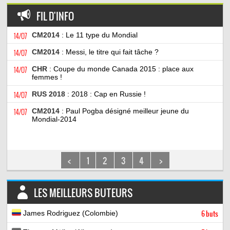
FIL D'INFO
14/07
CM2014
: Le 11 type du Mondial
14/07
CM2014
: Messi, le titre qui fait tâche ?
14/07
CHR
: Coupe du monde Canada 2015 : place aux
femmes !
14/07
RUS 2018
: 2018 : Cap en Russie !
14/07
CM2014
: Paul Pogba désigné meilleur jeune du
Mondial-2014
<
1
2
3
4
>
LES MEILLEURS BUTEURS
James Rodriguez (Colombie)
6 buts