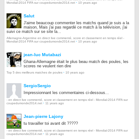
·
Mondial-2014 FIFA sur coupedumonde2014.net
10 years ago
Salut
J'aime beaucoup commenter les matchs quand je suis a la
maison, Mais j'ai pas regardé ce match à la telévision, j'ai
suivi ce match sur se site la...
Allemagne-Argentine en direct live commenté, score et classement en temps réel -
·
Mondial-2014 FIFA sur coupedumonde2014.net
10 years ago
jean-luc Mutabazi
Ghana-Allemagne était le plus beau match des poules, les
scores ne veulent rien dire
·
Top 5 des meilleurs matches de poules
10 years ago
SergioSergio
Impressionnant les commentaires ci-dessous...
- en direct live commenté, score et classement en temps réel - Mondial-2014 FIFA sur
·
coupedumonde2014.net
11 years ago
Jean-pierre Lajony
tu travailler toi avant dit ?????
- en direct live commenté, score et classement en temps réel - Mondial-2014 FIFA sur
·
coupedumonde2014.net
11 years ago