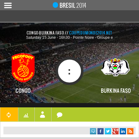
Notice
 (8)
: Undefined index: live [
APP/Controller/LiveCo
BRESIL
2014
CONGO-BURKINA FASO //
COUPEDUMONDE2014.NET
Saturday 15 June - 16h30 - Pointe Noire - Groupe e
ACCUEIL
ACTUALITÉ
COUPE DU MONDE 2019
:
MONDIAL 2014
CALENDRIER / RÉSULTATS
CONGO
BURKINA FASO
QUARTS DE FINALE
DEMI-FINALES
CLASSEMENTS
LES BUTEURS
HOMME DU MATCH
LES 32 ÉQUIPES