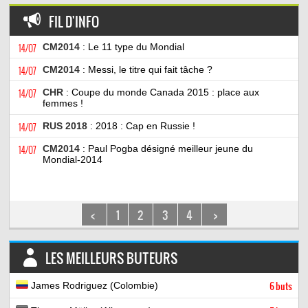
FIL D'INFO
14/07
CM2014
: Le 11 type du Mondial
14/07
CM2014
: Messi, le titre qui fait tâche ?
14/07
CHR
: Coupe du monde Canada 2015 : place aux
femmes !
14/07
RUS 2018
: 2018 : Cap en Russie !
14/07
CM2014
: Paul Pogba désigné meilleur jeune du
Mondial-2014
<
1
2
3
4
>
LES MEILLEURS BUTEURS
James Rodriguez (Colombie)
6 buts