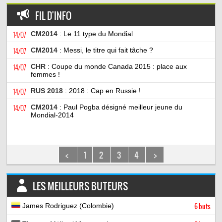
FIL D'INFO
14/07
CM2014
: Le 11 type du Mondial
14/07
CM2014
: Messi, le titre qui fait tâche ?
14/07
CHR
: Coupe du monde Canada 2015 : place aux
femmes !
14/07
RUS 2018
: 2018 : Cap en Russie !
14/07
CM2014
: Paul Pogba désigné meilleur jeune du
Mondial-2014
<
1
2
3
4
>
LES MEILLEURS BUTEURS
James Rodriguez (Colombie)
6 buts