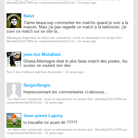
·
Mondial-2014 FIFA sur coupedumonde2014.net
10 years ago
Salut
J'aime beaucoup commenter les matchs quand je suis a la
maison, Mais j'ai pas regardé ce match à la telévision, j'ai
suivi ce match sur se site la...
Allemagne-Argentine en direct live commenté, score et classement en temps réel -
·
Mondial-2014 FIFA sur coupedumonde2014.net
10 years ago
jean-luc Mutabazi
Ghana-Allemagne était le plus beau match des poules, les
scores ne veulent rien dire
·
Top 5 des meilleurs matches de poules
10 years ago
SergioSergio
Impressionnant les commentaires ci-dessous...
- en direct live commenté, score et classement en temps réel - Mondial-2014 FIFA sur
·
coupedumonde2014.net
11 years ago
Jean-pierre Lajony
tu travailler toi avant dit ?????
- en direct live commenté, score et classement en temps réel - Mondial-2014 FIFA sur
·
coupedumonde2014.net
11 years ago