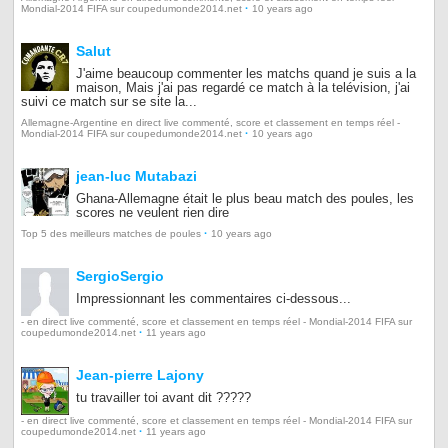
·
Mondial-2014 FIFA sur coupedumonde2014.net
10 years ago
Salut
J'aime beaucoup commenter les matchs quand je suis a la
maison, Mais j'ai pas regardé ce match à la telévision, j'ai
suivi ce match sur se site la...
Allemagne-Argentine en direct live commenté, score et classement en temps réel -
·
Mondial-2014 FIFA sur coupedumonde2014.net
10 years ago
jean-luc Mutabazi
Ghana-Allemagne était le plus beau match des poules, les
scores ne veulent rien dire
·
Top 5 des meilleurs matches de poules
10 years ago
SergioSergio
Impressionnant les commentaires ci-dessous...
- en direct live commenté, score et classement en temps réel - Mondial-2014 FIFA sur
·
coupedumonde2014.net
11 years ago
Jean-pierre Lajony
tu travailler toi avant dit ?????
- en direct live commenté, score et classement en temps réel - Mondial-2014 FIFA sur
·
coupedumonde2014.net
11 years ago