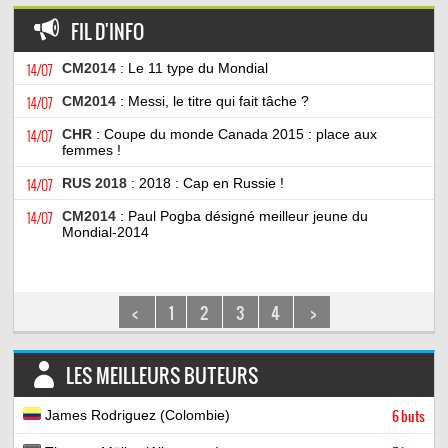
FIL D'INFO
14/07
CM2014
: Le 11 type du Mondial
14/07
CM2014
: Messi, le titre qui fait tâche ?
14/07
CHR
: Coupe du monde Canada 2015 : place aux
femmes !
14/07
RUS 2018
: 2018 : Cap en Russie !
14/07
CM2014
: Paul Pogba désigné meilleur jeune du
Mondial-2014
<
1
2
3
4
>
LES MEILLEURS BUTEURS
James Rodriguez (Colombie)
6 buts