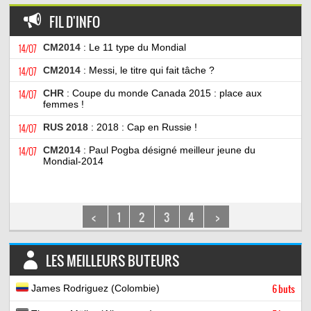
FIL D'INFO
14/07
CM2014
: Le 11 type du Mondial
14/07
CM2014
: Messi, le titre qui fait tâche ?
14/07
CHR
: Coupe du monde Canada 2015 : place aux
femmes !
14/07
RUS 2018
: 2018 : Cap en Russie !
14/07
CM2014
: Paul Pogba désigné meilleur jeune du
Mondial-2014
<
1
2
3
4
>
LES MEILLEURS BUTEURS
James Rodriguez (Colombie)
6 buts