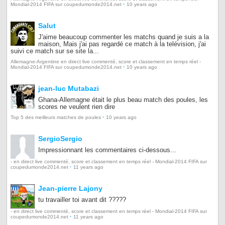
·
Mondial-2014 FIFA sur coupedumonde2014.net
10 years ago
Salut
J'aime beaucoup commenter les matchs quand je suis a la
maison, Mais j'ai pas regardé ce match à la telévision, j'ai
suivi ce match sur se site la...
Allemagne-Argentine en direct live commenté, score et classement en temps réel -
·
Mondial-2014 FIFA sur coupedumonde2014.net
10 years ago
jean-luc Mutabazi
Ghana-Allemagne était le plus beau match des poules, les
scores ne veulent rien dire
·
Top 5 des meilleurs matches de poules
10 years ago
SergioSergio
Impressionnant les commentaires ci-dessous...
- en direct live commenté, score et classement en temps réel - Mondial-2014 FIFA sur
·
coupedumonde2014.net
11 years ago
Jean-pierre Lajony
tu travailler toi avant dit ?????
- en direct live commenté, score et classement en temps réel - Mondial-2014 FIFA sur
·
coupedumonde2014.net
11 years ago