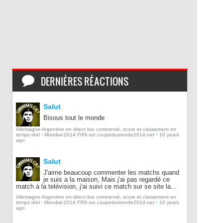
DERNIÈRES RÉACTIONS
Salut
Bisous tout le monde
Allemagne-Argentine en direct live commenté, score et classement en
·
temps réel - Mondial-2014 FIFA sur coupedumonde2014.net
10 years
ago
Salut
J'aime beaucoup commenter les matchs quand
je suis a la maison, Mais j'ai pas regardé ce
match à la telévision, j'ai suivi ce match sur se site la...
Allemagne-Argentine en direct live commenté, score et classement en
·
temps réel - Mondial-2014 FIFA sur coupedumonde2014.net
10 years
ago