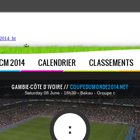
ntroller.php
, line 
122
]
2014_br
CM 2014
CALENDRIER
CLASSEMENTS
GAMBIE-CÔTE D'IVOIRE //
COUPEDUMONDE2014.NET
Saturday 08 June - 18h30 - Bakau - Groupe c
: