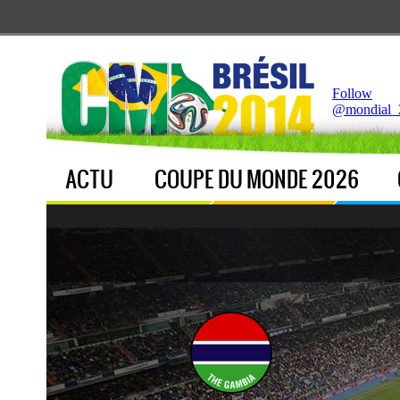
Notice
 (8)
: Undefined index: live [
APP/Controller/LiveCo
Follow
@mondial_
ACTU
COUPE DU MONDE 2026