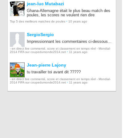
jean-luc Mutabazi
Ghana-Allemagne était le plus beau match des
poules, les scores ne veulent rien dire
·
Top 5 des meilleurs matches de poules
10 years ago
SergioSergio
Impressionnant les commentaires ci-dessous...
- en direct live commenté, score et classement en temps réel - Mondial-
·
2014 FIFA sur coupedumonde2014.net
11 years ago
Jean-pierre Lajony
tu travailler toi avant dit ?????
- en direct live commenté, score et classement en temps réel - Mondial-
·
2014 FIFA sur coupedumonde2014.net
11 years ago