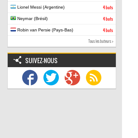
Lionel Messi (Argentine)
4 buts
Neymar (Brésil)
4 buts
Robin van Persie (Pays-Bas)
4 buts
Tous les buteurs >
SUIVEZ-NOUS