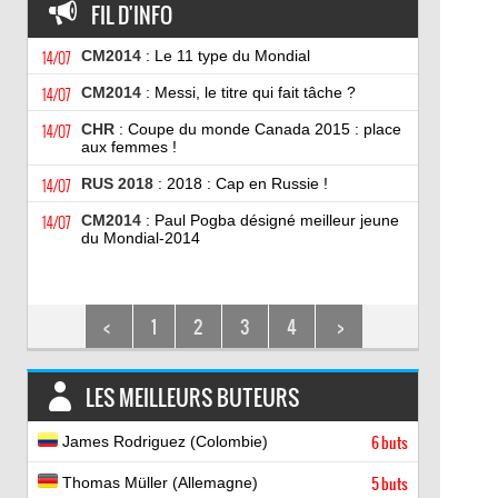
FIL D'INFO
14/07
CM2014
: Le 11 type du Mondial
14/07
CM2014
: Messi, le titre qui fait tâche ?
14/07
CHR
: Coupe du monde Canada 2015 : place
aux femmes !
14/07
RUS 2018
: 2018 : Cap en Russie !
14/07
CM2014
: Paul Pogba désigné meilleur jeune
du Mondial-2014
<
1
2
3
4
>
LES MEILLEURS BUTEURS
James Rodriguez (Colombie)
6 buts
Thomas Müller (Allemagne)
5 buts