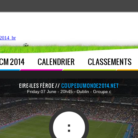
ntroller.php
, line 
122
]
2014_br
CM 2014
CALENDRIER
CLASSEMENTS
EIRE-ILES FÉROE //
COUPEDUMONDE2014.NET
Friday 07 June - 20h45 - Dublin - Groupe c
: