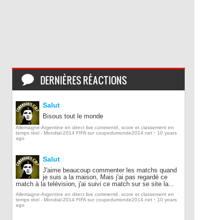
DERNIÈRES RÉACTIONS
Salut
Bisous tout le monde
Allemagne-Argentine en direct live commenté, score et classement en
·
temps réel - Mondial-2014 FIFA sur coupedumonde2014.net
10 years
ago
Salut
J'aime beaucoup commenter les matchs quand
je suis a la maison, Mais j'ai pas regardé ce
match à la telévision, j'ai suivi ce match sur se site la...
Allemagne-Argentine en direct live commenté, score et classement en
·
temps réel - Mondial-2014 FIFA sur coupedumonde2014.net
10 years
ago