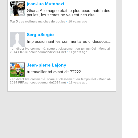
jean-luc Mutabazi
Ghana-Allemagne était le plus beau match des
poules, les scores ne veulent rien dire
·
Top 5 des meilleurs matches de poules
10 years ago
SergioSergio
Impressionnant les commentaires ci-dessous...
- en direct live commenté, score et classement en temps réel - Mondial-
·
2014 FIFA sur coupedumonde2014.net
11 years ago
Jean-pierre Lajony
tu travailler toi avant dit ?????
- en direct live commenté, score et classement en temps réel - Mondial-
·
2014 FIFA sur coupedumonde2014.net
11 years ago