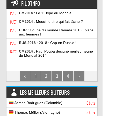
FIL D'INFO
14/07
CM2014
: Le 11 type du Mondial
14/07
CM2014
: Messi, le titre qui fait tâche ?
14/07
CHR
: Coupe du monde Canada 2015 : place
aux femmes !
14/07
RUS 2018
: 2018 : Cap en Russie !
14/07
CM2014
: Paul Pogba désigné meilleur jeune
du Mondial-2014
<
1
2
3
4
>
LES MEILLEURS BUTEURS
James Rodriguez (Colombie)
6 buts
Thomas Müller (Allemagne)
5 buts