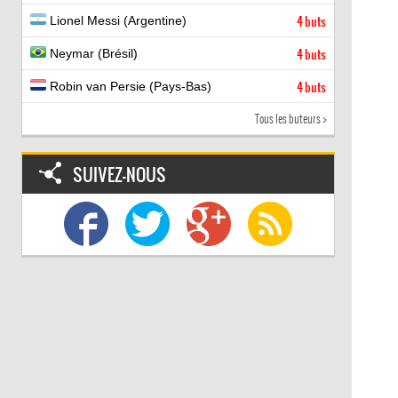
Lionel Messi (Argentine)
4 buts
Neymar (Brésil)
4 buts
Robin van Persie (Pays-Bas)
4 buts
Tous les buteurs >
SUIVEZ-NOUS