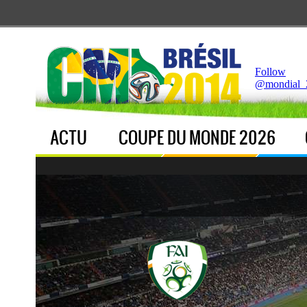
Notice
 (8)
: Undefined index: live [
APP/Controller/LiveCo
Follow
@mondial_
ACTU
COUPE DU MONDE 2026