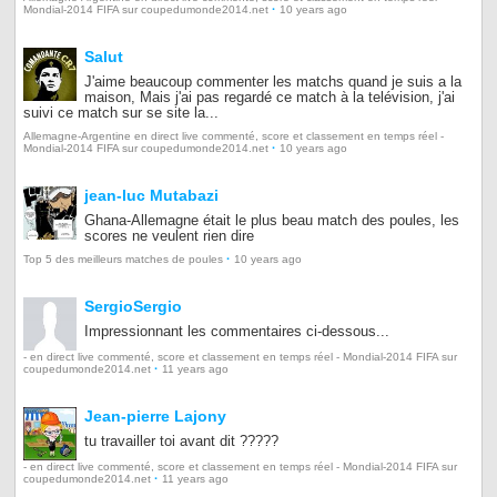
·
Mondial-2014 FIFA sur coupedumonde2014.net
10 years ago
Salut
J'aime beaucoup commenter les matchs quand je suis a la
maison, Mais j'ai pas regardé ce match à la telévision, j'ai
suivi ce match sur se site la...
Allemagne-Argentine en direct live commenté, score et classement en temps réel -
·
Mondial-2014 FIFA sur coupedumonde2014.net
10 years ago
jean-luc Mutabazi
Ghana-Allemagne était le plus beau match des poules, les
scores ne veulent rien dire
·
Top 5 des meilleurs matches de poules
10 years ago
SergioSergio
Impressionnant les commentaires ci-dessous...
- en direct live commenté, score et classement en temps réel - Mondial-2014 FIFA sur
·
coupedumonde2014.net
11 years ago
Jean-pierre Lajony
tu travailler toi avant dit ?????
- en direct live commenté, score et classement en temps réel - Mondial-2014 FIFA sur
·
coupedumonde2014.net
11 years ago