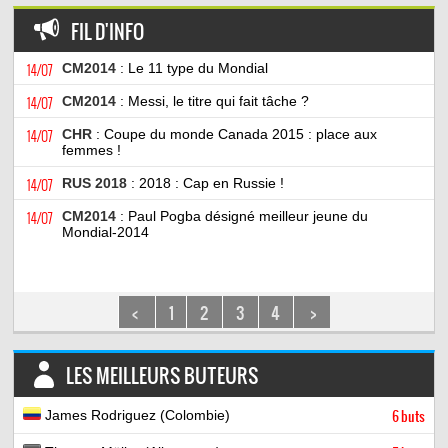
FIL D'INFO
14/07
CM2014
: Le 11 type du Mondial
14/07
CM2014
: Messi, le titre qui fait tâche ?
14/07
CHR
: Coupe du monde Canada 2015 : place aux
femmes !
14/07
RUS 2018
: 2018 : Cap en Russie !
14/07
CM2014
: Paul Pogba désigné meilleur jeune du
Mondial-2014
<
1
2
3
4
>
LES MEILLEURS BUTEURS
James Rodriguez (Colombie)
6 buts