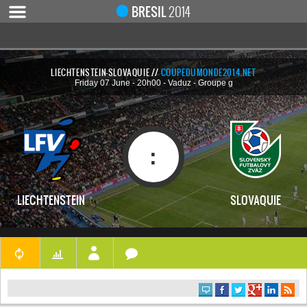
Notice
 (8)
: Undefined index: live [
APP/Controller/LiveCo
BRESIL
2014
LIECHTENSTEIN-SLOVAQUIE //
COUPEDUMONDE2014.NET
Friday 07 June - 20h00 - Vaduz - Groupe g
ACCUEIL
ACTUALITÉ
COUPE DU MONDE 2019
:
MONDIAL 2014
CALENDRIER / RÉSULTATS
LIECHTENSTEIN
SLOVAQUIE
QUARTS DE FINALE
DEMI-FINALES
CLASSEMENTS
LES BUTEURS
HOMME DU MATCH
LES 32 ÉQUIPES