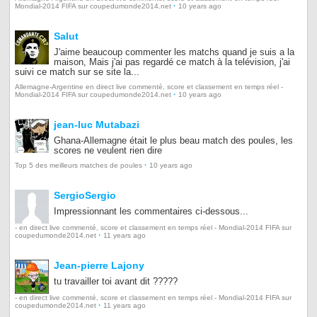
·
Mondial-2014 FIFA sur coupedumonde2014.net
10 years ago
Salut
J'aime beaucoup commenter les matchs quand je suis a la
maison, Mais j'ai pas regardé ce match à la telévision, j'ai
suivi ce match sur se site la...
Allemagne-Argentine en direct live commenté, score et classement en temps réel -
·
Mondial-2014 FIFA sur coupedumonde2014.net
10 years ago
jean-luc Mutabazi
Ghana-Allemagne était le plus beau match des poules, les
scores ne veulent rien dire
·
Top 5 des meilleurs matches de poules
10 years ago
SergioSergio
Impressionnant les commentaires ci-dessous...
- en direct live commenté, score et classement en temps réel - Mondial-2014 FIFA sur
·
coupedumonde2014.net
11 years ago
Jean-pierre Lajony
tu travailler toi avant dit ?????
- en direct live commenté, score et classement en temps réel - Mondial-2014 FIFA sur
·
coupedumonde2014.net
11 years ago