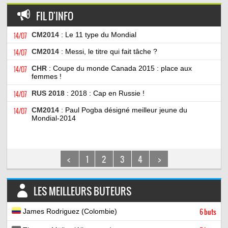
FIL D'INFO
14/07
CM2014
: Le 11 type du Mondial
14/07
CM2014
: Messi, le titre qui fait tâche ?
14/07
CHR
: Coupe du monde Canada 2015 : place aux
femmes !
14/07
RUS 2018
: 2018 : Cap en Russie !
14/07
CM2014
: Paul Pogba désigné meilleur jeune du
Mondial-2014
<
1
2
3
4
>
LES MEILLEURS BUTEURS
James Rodriguez (Colombie)
6 buts