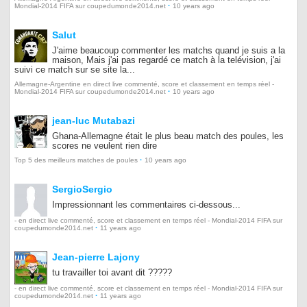
·
Mondial-2014 FIFA sur coupedumonde2014.net
10 years ago
Salut
J'aime beaucoup commenter les matchs quand je suis a la
maison, Mais j'ai pas regardé ce match à la telévision, j'ai
suivi ce match sur se site la...
Allemagne-Argentine en direct live commenté, score et classement en temps réel -
·
Mondial-2014 FIFA sur coupedumonde2014.net
10 years ago
jean-luc Mutabazi
Ghana-Allemagne était le plus beau match des poules, les
scores ne veulent rien dire
·
Top 5 des meilleurs matches de poules
10 years ago
SergioSergio
Impressionnant les commentaires ci-dessous...
- en direct live commenté, score et classement en temps réel - Mondial-2014 FIFA sur
·
coupedumonde2014.net
11 years ago
Jean-pierre Lajony
tu travailler toi avant dit ?????
- en direct live commenté, score et classement en temps réel - Mondial-2014 FIFA sur
·
coupedumonde2014.net
11 years ago