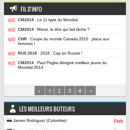
FIL D'INFO
14/07
CM2014
: Le 11 type du Mondial
14/07
CM2014
: Messi, le titre qui fait tâche ?
14/07
CHR
: Coupe du monde Canada 2015 : place aux
femmes !
14/07
RUS 2018
: 2018 : Cap en Russie !
14/07
CM2014
: Paul Pogba désigné meilleur jeune du
Mondial-2014
<
1
2
3
4
>
LES MEILLEURS BUTEURS
James Rodriguez (Colombie)
6 buts