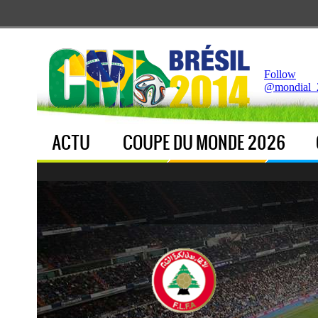
Notice
 (8)
: Undefined index: live [
APP/Controller/LiveCo
Follow
@mondial_
ACTU
COUPE DU MONDE 2026