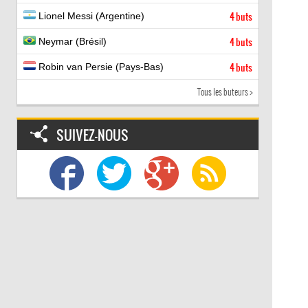
Lionel Messi (Argentine)
4 buts
Neymar (Brésil)
4 buts
Robin van Persie (Pays-Bas)
4 buts
Tous les buteurs >
SUIVEZ-NOUS