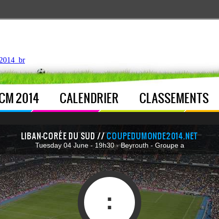
ntroller.php
, line 
122
]
2014_br
CM 2014
CALENDRIER
CLASSEMENTS
LIBAN-CORÉE DU SUD //
COUPEDUMONDE2014.NET
Tuesday 04 June - 19h30 - Beyrouth - Groupe a
: