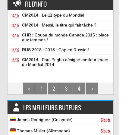
FIL D'INFO
14/07
CM2014
: Le 11 type du Mondial
14/07
CM2014
: Messi, le titre qui fait tâche ?
14/07
CHR
: Coupe du monde Canada 2015 : place
aux femmes !
14/07
RUS 2018
: 2018 : Cap en Russie !
14/07
CM2014
: Paul Pogba désigné meilleur jeune
du Mondial-2014
<
1
2
3
4
>
LES MEILLEURS BUTEURS
James Rodriguez (Colombie)
6 buts
Thomas Müller (Allemagne)
5 buts