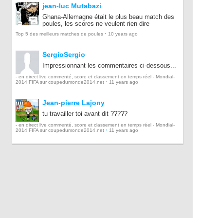
jean-luc Mutabazi
Ghana-Allemagne était le plus beau match des
poules, les scores ne veulent rien dire
·
Top 5 des meilleurs matches de poules
10 years ago
SergioSergio
Impressionnant les commentaires ci-dessous...
- en direct live commenté, score et classement en temps réel - Mondial-
·
2014 FIFA sur coupedumonde2014.net
11 years ago
Jean-pierre Lajony
tu travailler toi avant dit ?????
- en direct live commenté, score et classement en temps réel - Mondial-
·
2014 FIFA sur coupedumonde2014.net
11 years ago