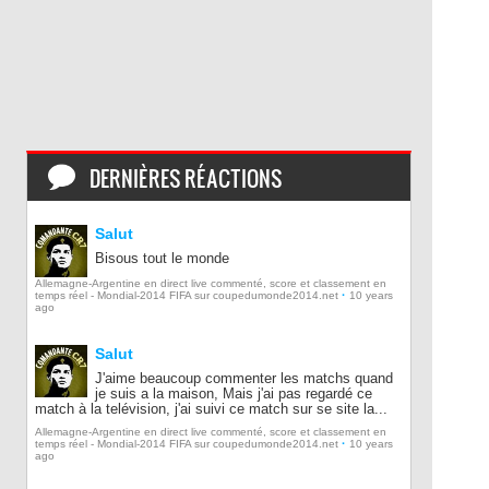
DERNIÈRES RÉACTIONS
Salut
Bisous tout le monde
Allemagne-Argentine en direct live commenté, score et classement en
·
temps réel - Mondial-2014 FIFA sur coupedumonde2014.net
10 years
ago
Salut
J'aime beaucoup commenter les matchs quand
je suis a la maison, Mais j'ai pas regardé ce
match à la telévision, j'ai suivi ce match sur se site la...
Allemagne-Argentine en direct live commenté, score et classement en
·
temps réel - Mondial-2014 FIFA sur coupedumonde2014.net
10 years
ago