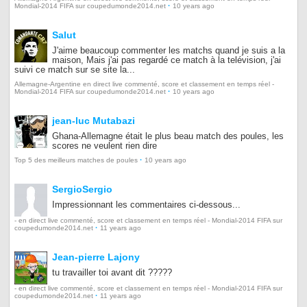
·
Mondial-2014 FIFA sur coupedumonde2014.net
10 years ago
Salut
J'aime beaucoup commenter les matchs quand je suis a la
maison, Mais j'ai pas regardé ce match à la telévision, j'ai
suivi ce match sur se site la...
Allemagne-Argentine en direct live commenté, score et classement en temps réel -
·
Mondial-2014 FIFA sur coupedumonde2014.net
10 years ago
jean-luc Mutabazi
Ghana-Allemagne était le plus beau match des poules, les
scores ne veulent rien dire
·
Top 5 des meilleurs matches de poules
10 years ago
SergioSergio
Impressionnant les commentaires ci-dessous...
- en direct live commenté, score et classement en temps réel - Mondial-2014 FIFA sur
·
coupedumonde2014.net
11 years ago
Jean-pierre Lajony
tu travailler toi avant dit ?????
- en direct live commenté, score et classement en temps réel - Mondial-2014 FIFA sur
·
coupedumonde2014.net
11 years ago