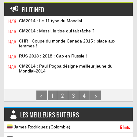
FIL D'INFO
14/07
CM2014
: Le 11 type du Mondial
14/07
CM2014
: Messi, le titre qui fait tâche ?
14/07
CHR
: Coupe du monde Canada 2015 : place aux
femmes !
14/07
RUS 2018
: 2018 : Cap en Russie !
14/07
CM2014
: Paul Pogba désigné meilleur jeune du
Mondial-2014
<
1
2
3
4
>
LES MEILLEURS BUTEURS
James Rodriguez (Colombie)
6 buts