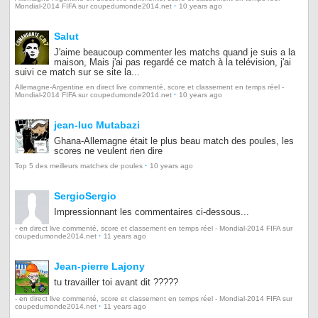
·
Mondial-2014 FIFA sur coupedumonde2014.net
10 years ago
Salut
J'aime beaucoup commenter les matchs quand je suis a la
maison, Mais j'ai pas regardé ce match à la telévision, j'ai
suivi ce match sur se site la...
Allemagne-Argentine en direct live commenté, score et classement en temps réel -
·
Mondial-2014 FIFA sur coupedumonde2014.net
10 years ago
jean-luc Mutabazi
Ghana-Allemagne était le plus beau match des poules, les
scores ne veulent rien dire
·
Top 5 des meilleurs matches de poules
10 years ago
SergioSergio
Impressionnant les commentaires ci-dessous...
- en direct live commenté, score et classement en temps réel - Mondial-2014 FIFA sur
·
coupedumonde2014.net
11 years ago
Jean-pierre Lajony
tu travailler toi avant dit ?????
- en direct live commenté, score et classement en temps réel - Mondial-2014 FIFA sur
·
coupedumonde2014.net
11 years ago