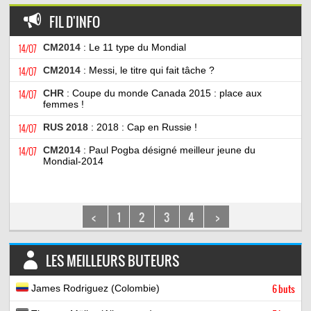
FIL D'INFO
14/07
CM2014
: Le 11 type du Mondial
14/07
CM2014
: Messi, le titre qui fait tâche ?
14/07
CHR
: Coupe du monde Canada 2015 : place aux
femmes !
14/07
RUS 2018
: 2018 : Cap en Russie !
14/07
CM2014
: Paul Pogba désigné meilleur jeune du
Mondial-2014
<
1
2
3
4
>
LES MEILLEURS BUTEURS
James Rodriguez (Colombie)
6 buts