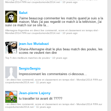
·
Mondial-2014 FIFA sur coupedumonde2014.net
10 years ago
Salut
J'aime beaucoup commenter les matchs quand je suis a la
maison, Mais j'ai pas regardé ce match à la telévision, j'ai
suivi ce match sur se site la...
Allemagne-Argentine en direct live commenté, score et classement en temps réel -
·
Mondial-2014 FIFA sur coupedumonde2014.net
10 years ago
jean-luc Mutabazi
Ghana-Allemagne était le plus beau match des poules, les
scores ne veulent rien dire
·
Top 5 des meilleurs matches de poules
10 years ago
SergioSergio
Impressionnant les commentaires ci-dessous...
- en direct live commenté, score et classement en temps réel - Mondial-2014 FIFA sur
·
coupedumonde2014.net
11 years ago
Jean-pierre Lajony
tu travailler toi avant dit ?????
- en direct live commenté, score et classement en temps réel - Mondial-2014 FIFA sur
·
coupedumonde2014.net
11 years ago