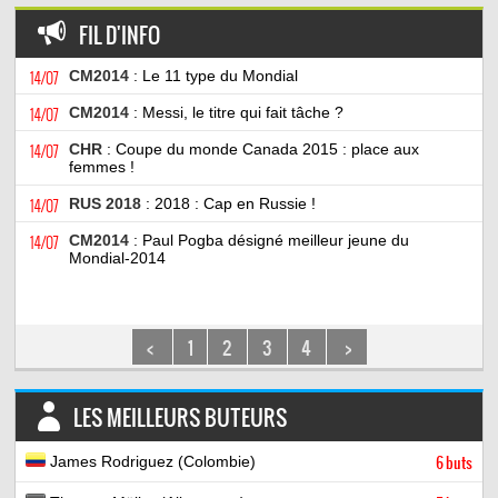
FIL D'INFO
14/07
CM2014
: Le 11 type du Mondial
14/07
CM2014
: Messi, le titre qui fait tâche ?
14/07
CHR
: Coupe du monde Canada 2015 : place aux
femmes !
14/07
RUS 2018
: 2018 : Cap en Russie !
14/07
CM2014
: Paul Pogba désigné meilleur jeune du
Mondial-2014
<
1
2
3
4
>
LES MEILLEURS BUTEURS
James Rodriguez (Colombie)
6 buts