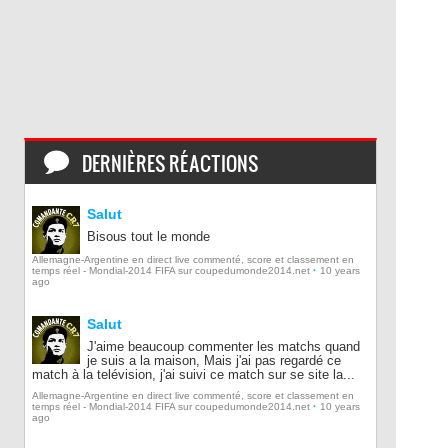
DERNIÈRES RÉACTIONS
Salut
Bisous tout le monde
Allemagne-Argentine en direct live commenté, score et classement en
·
temps réel - Mondial-2014 FIFA sur coupedumonde2014.net
10 years
ago
Salut
J'aime beaucoup commenter les matchs quand
je suis a la maison, Mais j'ai pas regardé ce
match à la telévision, j'ai suivi ce match sur se site la...
Allemagne-Argentine en direct live commenté, score et classement en
·
temps réel - Mondial-2014 FIFA sur coupedumonde2014.net
10 years
ago