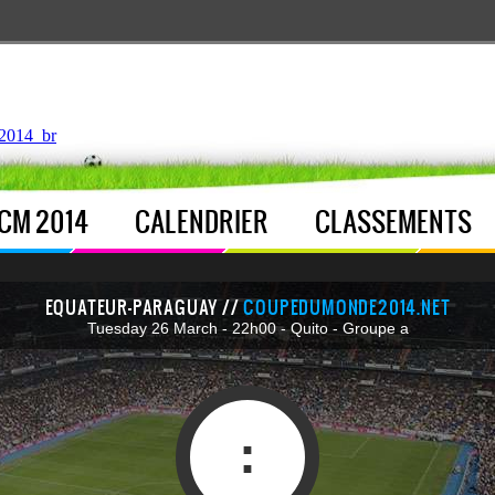
ntroller.php
, line 
122
]
2014_br
CM 2014
CALENDRIER
CLASSEMENTS
EQUATEUR-PARAGUAY //
COUPEDUMONDE2014.NET
Tuesday 26 March - 22h00 - Quito - Groupe a
: