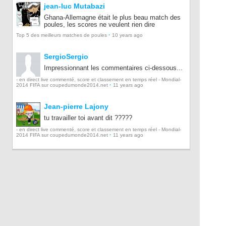
jean-luc Mutabazi
Ghana-Allemagne était le plus beau match des
poules, les scores ne veulent rien dire
·
Top 5 des meilleurs matches de poules
10 years ago
SergioSergio
Impressionnant les commentaires ci-dessous...
- en direct live commenté, score et classement en temps réel - Mondial-
·
2014 FIFA sur coupedumonde2014.net
11 years ago
Jean-pierre Lajony
tu travailler toi avant dit ?????
- en direct live commenté, score et classement en temps réel - Mondial-
·
2014 FIFA sur coupedumonde2014.net
11 years ago