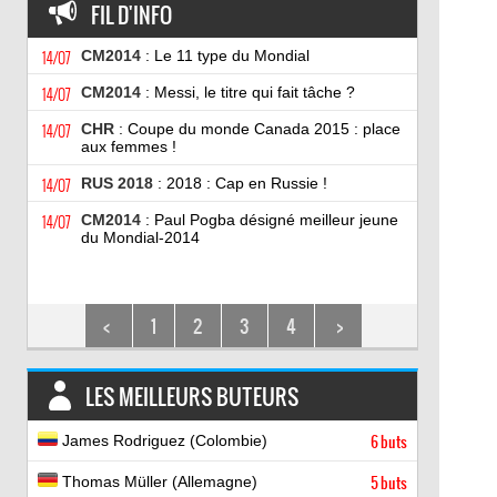
FIL D'INFO
14/07
CM2014
: Le 11 type du Mondial
14/07
CM2014
: Messi, le titre qui fait tâche ?
14/07
CHR
: Coupe du monde Canada 2015 : place
aux femmes !
14/07
RUS 2018
: 2018 : Cap en Russie !
14/07
CM2014
: Paul Pogba désigné meilleur jeune
du Mondial-2014
<
1
2
3
4
>
LES MEILLEURS BUTEURS
James Rodriguez (Colombie)
6 buts
Thomas Müller (Allemagne)
5 buts