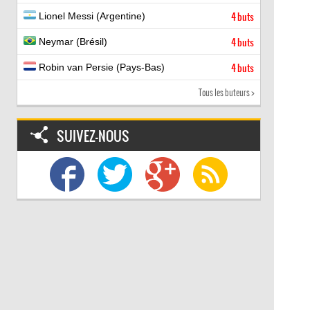
Lionel Messi (Argentine)
4 buts
Neymar (Brésil)
4 buts
Robin van Persie (Pays-Bas)
4 buts
Tous les buteurs >
SUIVEZ-NOUS