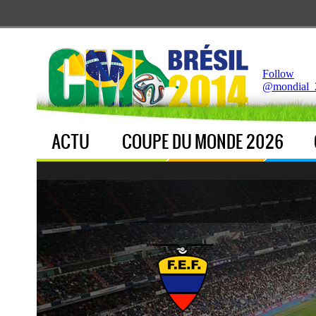
Notice
 (8)
: Undefined index: live [
APP/Controller/LiveCo
Follow
@mondial_
ACTU
COUPE DU MONDE 2026