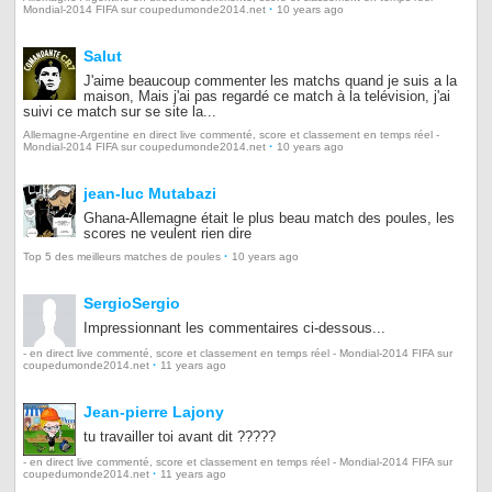
·
Mondial-2014 FIFA sur coupedumonde2014.net
10 years ago
Salut
J'aime beaucoup commenter les matchs quand je suis a la
maison, Mais j'ai pas regardé ce match à la telévision, j'ai
suivi ce match sur se site la...
Allemagne-Argentine en direct live commenté, score et classement en temps réel -
·
Mondial-2014 FIFA sur coupedumonde2014.net
10 years ago
jean-luc Mutabazi
Ghana-Allemagne était le plus beau match des poules, les
scores ne veulent rien dire
·
Top 5 des meilleurs matches de poules
10 years ago
SergioSergio
Impressionnant les commentaires ci-dessous...
- en direct live commenté, score et classement en temps réel - Mondial-2014 FIFA sur
·
coupedumonde2014.net
11 years ago
Jean-pierre Lajony
tu travailler toi avant dit ?????
- en direct live commenté, score et classement en temps réel - Mondial-2014 FIFA sur
·
coupedumonde2014.net
11 years ago