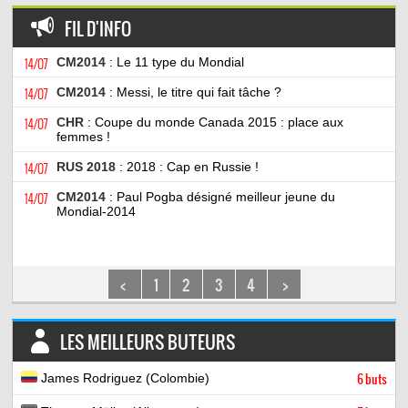
FIL D'INFO
14/07
CM2014
: Le 11 type du Mondial
14/07
CM2014
: Messi, le titre qui fait tâche ?
14/07
CHR
: Coupe du monde Canada 2015 : place aux
femmes !
14/07
RUS 2018
: 2018 : Cap en Russie !
14/07
CM2014
: Paul Pogba désigné meilleur jeune du
Mondial-2014
<
1
2
3
4
>
LES MEILLEURS BUTEURS
James Rodriguez (Colombie)
6 buts