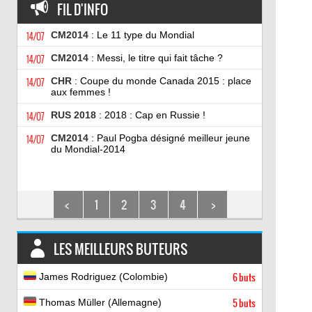
FIL D'INFO
14/07
CM2014
: Le 11 type du Mondial
14/07
CM2014
: Messi, le titre qui fait tâche ?
14/07
CHR
: Coupe du monde Canada 2015 : place
aux femmes !
14/07
RUS 2018
: 2018 : Cap en Russie !
14/07
CM2014
: Paul Pogba désigné meilleur jeune
du Mondial-2014
<
1
2
3
4
>
LES MEILLEURS BUTEURS
James Rodriguez (Colombie)
6 buts
Thomas Müller (Allemagne)
5 buts