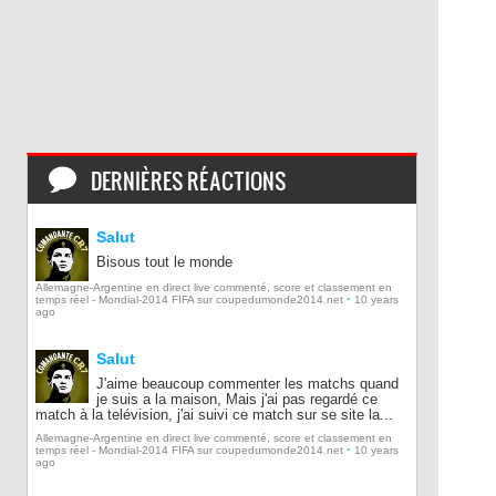
DERNIÈRES RÉACTIONS
Salut
Bisous tout le monde
Allemagne-Argentine en direct live commenté, score et classement en
·
temps réel - Mondial-2014 FIFA sur coupedumonde2014.net
10 years
ago
Salut
J'aime beaucoup commenter les matchs quand
je suis a la maison, Mais j'ai pas regardé ce
match à la telévision, j'ai suivi ce match sur se site la...
Allemagne-Argentine en direct live commenté, score et classement en
·
temps réel - Mondial-2014 FIFA sur coupedumonde2014.net
10 years
ago