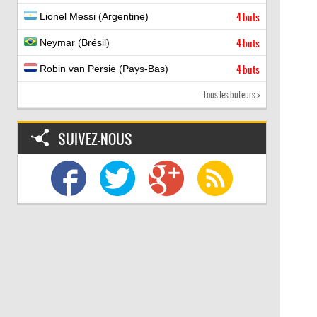
Lionel Messi (Argentine)
4 buts
Neymar (Brésil)
4 buts
Robin van Persie (Pays-Bas)
4 buts
Tous les buteurs >
SUIVEZ-NOUS