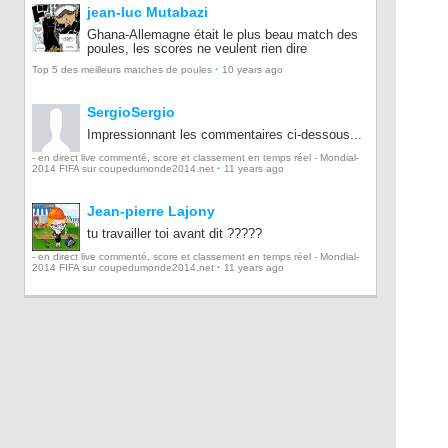
jean-luc Mutabazi
Ghana-Allemagne était le plus beau match des
poules, les scores ne veulent rien dire
·
Top 5 des meilleurs matches de poules
10 years ago
SergioSergio
Impressionnant les commentaires ci-dessous...
- en direct live commenté, score et classement en temps réel - Mondial-
·
2014 FIFA sur coupedumonde2014.net
11 years ago
Jean-pierre Lajony
tu travailler toi avant dit ?????
- en direct live commenté, score et classement en temps réel - Mondial-
·
2014 FIFA sur coupedumonde2014.net
11 years ago