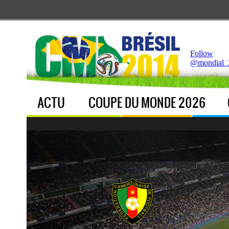
Notice
 (8)
: Undefined index: live [
APP/Controller/LiveCo
Follow
@mondial_
ACTU
COUPE DU MONDE 2026