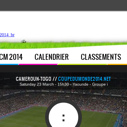
ntroller.php
, line 
122
]
2014_br
CM 2014
CALENDRIER
CLASSEMENTS
CAMEROUN-TOGO //
COUPEDUMONDE2014.NET
Saturday 23 March - 15h30 - Yaounde - Groupe i
: