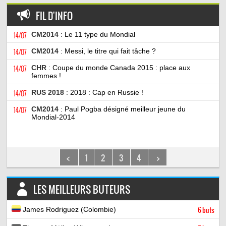
FIL D'INFO
14/07
CM2014
: Le 11 type du Mondial
14/07
CM2014
: Messi, le titre qui fait tâche ?
14/07
CHR
: Coupe du monde Canada 2015 : place aux
femmes !
14/07
RUS 2018
: 2018 : Cap en Russie !
14/07
CM2014
: Paul Pogba désigné meilleur jeune du
Mondial-2014
<
1
2
3
4
>
LES MEILLEURS BUTEURS
James Rodriguez (Colombie)
6 buts