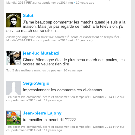
·
Mondial-2014 FIFA sur coupedumonde2014.net
10 years ago
Salut
J'aime beaucoup commenter les matchs quand je suis a la
maison, Mais j'ai pas regardé ce match à la telévision, j'ai
suivi ce match sur se site la...
Allemagne-Argentine en direct live commenté, score et classement en temps réel -
·
Mondial-2014 FIFA sur coupedumonde2014.net
10 years ago
jean-luc Mutabazi
Ghana-Allemagne était le plus beau match des poules, les
scores ne veulent rien dire
·
Top 5 des meilleurs matches de poules
10 years ago
SergioSergio
Impressionnant les commentaires ci-dessous...
- en direct live commenté, score et classement en temps réel - Mondial-2014 FIFA sur
·
coupedumonde2014.net
11 years ago
Jean-pierre Lajony
tu travailler toi avant dit ?????
- en direct live commenté, score et classement en temps réel - Mondial-2014 FIFA sur
·
coupedumonde2014.net
11 years ago