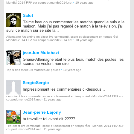
·
Mondial-2014 FIFA sur coupedumonde2014.net
10 years ago
Salut
J'aime beaucoup commenter les matchs quand je suis a la
maison, Mais j'ai pas regardé ce match à la telévision, j'ai
suivi ce match sur se site la...
Allemagne-Argentine en direct live commenté, score et classement en temps réel -
·
Mondial-2014 FIFA sur coupedumonde2014.net
10 years ago
jean-luc Mutabazi
Ghana-Allemagne était le plus beau match des poules, les
scores ne veulent rien dire
·
Top 5 des meilleurs matches de poules
10 years ago
SergioSergio
Impressionnant les commentaires ci-dessous...
- en direct live commenté, score et classement en temps réel - Mondial-2014 FIFA sur
·
coupedumonde2014.net
11 years ago
Jean-pierre Lajony
tu travailler toi avant dit ?????
- en direct live commenté, score et classement en temps réel - Mondial-2014 FIFA sur
·
coupedumonde2014.net
11 years ago