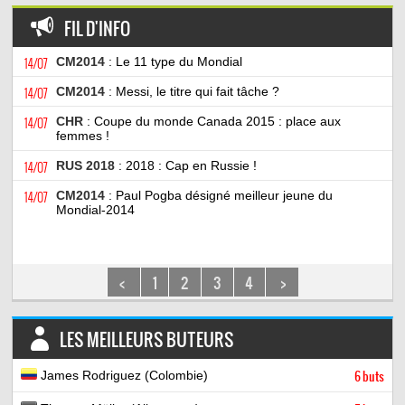
FIL D'INFO
14/07
CM2014
: Le 11 type du Mondial
14/07
CM2014
: Messi, le titre qui fait tâche ?
14/07
CHR
: Coupe du monde Canada 2015 : place aux
femmes !
14/07
RUS 2018
: 2018 : Cap en Russie !
14/07
CM2014
: Paul Pogba désigné meilleur jeune du
Mondial-2014
<
1
2
3
4
>
LES MEILLEURS BUTEURS
James Rodriguez (Colombie)
6 buts