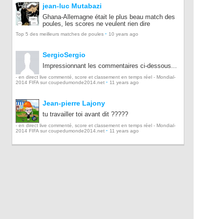
jean-luc Mutabazi
Ghana-Allemagne était le plus beau match des
poules, les scores ne veulent rien dire
·
Top 5 des meilleurs matches de poules
10 years ago
SergioSergio
Impressionnant les commentaires ci-dessous...
- en direct live commenté, score et classement en temps réel - Mondial-
·
2014 FIFA sur coupedumonde2014.net
11 years ago
Jean-pierre Lajony
tu travailler toi avant dit ?????
- en direct live commenté, score et classement en temps réel - Mondial-
·
2014 FIFA sur coupedumonde2014.net
11 years ago