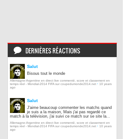
DERNIÈRES RÉACTIONS
Salut
Bisous tout le monde
Allemagne-Argentine en direct live commenté, score et classement en
·
temps réel - Mondial-2014 FIFA sur coupedumonde2014.net
10 years
ago
Salut
J'aime beaucoup commenter les matchs quand
je suis a la maison, Mais j'ai pas regardé ce
match à la telévision, j'ai suivi ce match sur se site la...
Allemagne-Argentine en direct live commenté, score et classement en
·
temps réel - Mondial-2014 FIFA sur coupedumonde2014.net
10 years
ago