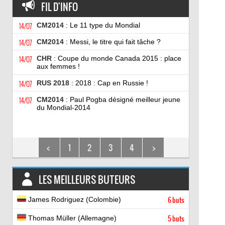
FIL D'INFO
14/07
CM2014
: Le 11 type du Mondial
14/07
CM2014
: Messi, le titre qui fait tâche ?
14/07
CHR
: Coupe du monde Canada 2015 : place
aux femmes !
14/07
RUS 2018
: 2018 : Cap en Russie !
14/07
CM2014
: Paul Pogba désigné meilleur jeune
du Mondial-2014
<
1
2
3
4
>
LES MEILLEURS BUTEURS
James Rodriguez (Colombie)
6 buts
Thomas Müller (Allemagne)
5 buts