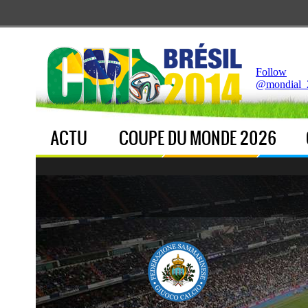
Notice
 (8)
: Undefined index: live [
APP/Controller/LiveCo
Follow
@mondial_
ACTU
COUPE DU MONDE 2026