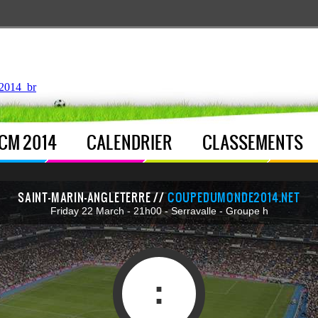
ntroller.php
, line 
122
]
2014_br
CM 2014
CALENDRIER
CLASSEMENTS
SAINT-MARIN-ANGLETERRE //
COUPEDUMONDE2014.NET
Friday 22 March - 21h00 - Serravalle - Groupe h
: