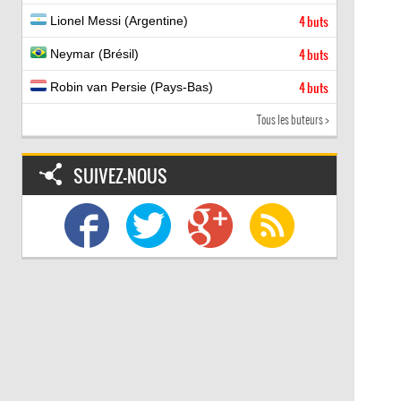
Lionel Messi (Argentine)
4 buts
Neymar (Brésil)
4 buts
Robin van Persie (Pays-Bas)
4 buts
Tous les buteurs >
SUIVEZ-NOUS