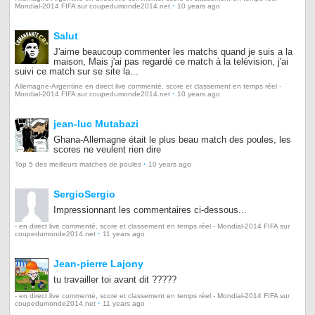
·
Mondial-2014 FIFA sur coupedumonde2014.net
10 years ago
Salut
J'aime beaucoup commenter les matchs quand je suis a la
maison, Mais j'ai pas regardé ce match à la telévision, j'ai
suivi ce match sur se site la...
Allemagne-Argentine en direct live commenté, score et classement en temps réel -
·
Mondial-2014 FIFA sur coupedumonde2014.net
10 years ago
jean-luc Mutabazi
Ghana-Allemagne était le plus beau match des poules, les
scores ne veulent rien dire
·
Top 5 des meilleurs matches de poules
10 years ago
SergioSergio
Impressionnant les commentaires ci-dessous...
- en direct live commenté, score et classement en temps réel - Mondial-2014 FIFA sur
·
coupedumonde2014.net
11 years ago
Jean-pierre Lajony
tu travailler toi avant dit ?????
- en direct live commenté, score et classement en temps réel - Mondial-2014 FIFA sur
·
coupedumonde2014.net
11 years ago