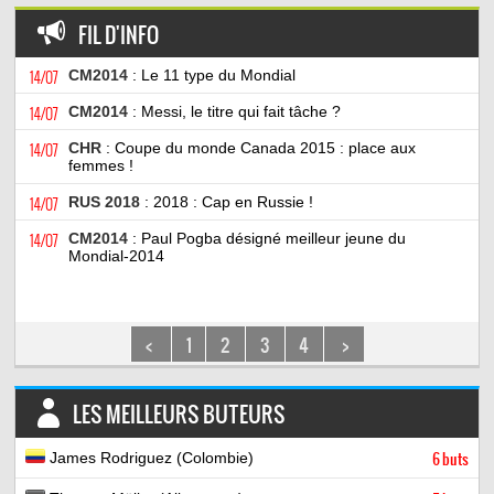
FIL D'INFO
14/07
CM2014
: Le 11 type du Mondial
14/07
CM2014
: Messi, le titre qui fait tâche ?
14/07
CHR
: Coupe du monde Canada 2015 : place aux
femmes !
14/07
RUS 2018
: 2018 : Cap en Russie !
14/07
CM2014
: Paul Pogba désigné meilleur jeune du
Mondial-2014
<
1
2
3
4
>
LES MEILLEURS BUTEURS
James Rodriguez (Colombie)
6 buts