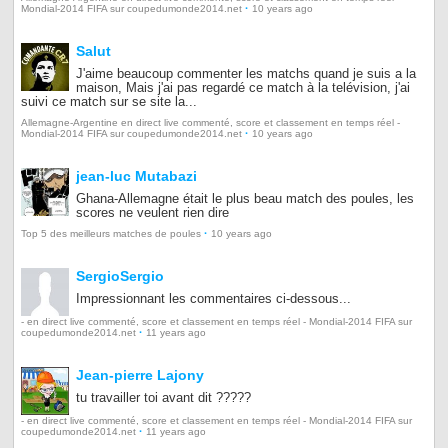
·
Mondial-2014 FIFA sur coupedumonde2014.net
10 years ago
Salut
J'aime beaucoup commenter les matchs quand je suis a la
maison, Mais j'ai pas regardé ce match à la telévision, j'ai
suivi ce match sur se site la...
Allemagne-Argentine en direct live commenté, score et classement en temps réel -
·
Mondial-2014 FIFA sur coupedumonde2014.net
10 years ago
jean-luc Mutabazi
Ghana-Allemagne était le plus beau match des poules, les
scores ne veulent rien dire
·
Top 5 des meilleurs matches de poules
10 years ago
SergioSergio
Impressionnant les commentaires ci-dessous...
- en direct live commenté, score et classement en temps réel - Mondial-2014 FIFA sur
·
coupedumonde2014.net
11 years ago
Jean-pierre Lajony
tu travailler toi avant dit ?????
- en direct live commenté, score et classement en temps réel - Mondial-2014 FIFA sur
·
coupedumonde2014.net
11 years ago