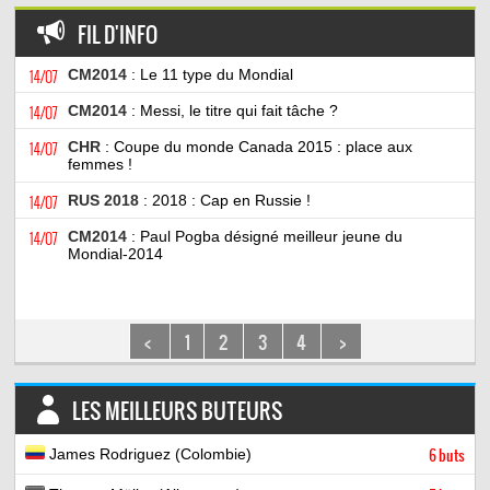
FIL D'INFO
14/07
CM2014
: Le 11 type du Mondial
14/07
CM2014
: Messi, le titre qui fait tâche ?
14/07
CHR
: Coupe du monde Canada 2015 : place aux
femmes !
14/07
RUS 2018
: 2018 : Cap en Russie !
14/07
CM2014
: Paul Pogba désigné meilleur jeune du
Mondial-2014
<
1
2
3
4
>
LES MEILLEURS BUTEURS
James Rodriguez (Colombie)
6 buts