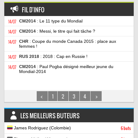
FIL D'INFO
14/07
CM2014
: Le 11 type du Mondial
14/07
CM2014
: Messi, le titre qui fait tâche ?
14/07
CHR
: Coupe du monde Canada 2015 : place aux
femmes !
14/07
RUS 2018
: 2018 : Cap en Russie !
14/07
CM2014
: Paul Pogba désigné meilleur jeune du
Mondial-2014
<
1
2
3
4
>
LES MEILLEURS BUTEURS
James Rodriguez (Colombie)
6 buts