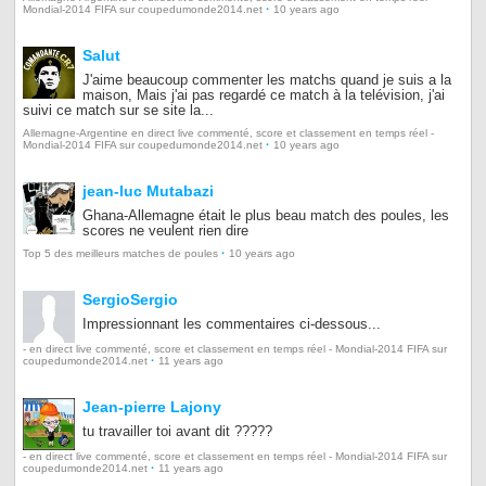
·
Mondial-2014 FIFA sur coupedumonde2014.net
10 years ago
Salut
J'aime beaucoup commenter les matchs quand je suis a la
maison, Mais j'ai pas regardé ce match à la telévision, j'ai
suivi ce match sur se site la...
Allemagne-Argentine en direct live commenté, score et classement en temps réel -
·
Mondial-2014 FIFA sur coupedumonde2014.net
10 years ago
jean-luc Mutabazi
Ghana-Allemagne était le plus beau match des poules, les
scores ne veulent rien dire
·
Top 5 des meilleurs matches de poules
10 years ago
SergioSergio
Impressionnant les commentaires ci-dessous...
- en direct live commenté, score et classement en temps réel - Mondial-2014 FIFA sur
·
coupedumonde2014.net
11 years ago
Jean-pierre Lajony
tu travailler toi avant dit ?????
- en direct live commenté, score et classement en temps réel - Mondial-2014 FIFA sur
·
coupedumonde2014.net
11 years ago