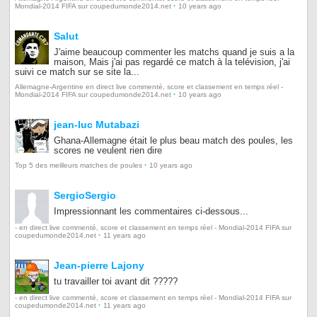
·
Mondial-2014 FIFA sur coupedumonde2014.net
10 years ago
Salut
J'aime beaucoup commenter les matchs quand je suis a la
maison, Mais j'ai pas regardé ce match à la telévision, j'ai
suivi ce match sur se site la...
Allemagne-Argentine en direct live commenté, score et classement en temps réel -
·
Mondial-2014 FIFA sur coupedumonde2014.net
10 years ago
jean-luc Mutabazi
Ghana-Allemagne était le plus beau match des poules, les
scores ne veulent rien dire
·
Top 5 des meilleurs matches de poules
10 years ago
SergioSergio
Impressionnant les commentaires ci-dessous...
- en direct live commenté, score et classement en temps réel - Mondial-2014 FIFA sur
·
coupedumonde2014.net
11 years ago
Jean-pierre Lajony
tu travailler toi avant dit ?????
- en direct live commenté, score et classement en temps réel - Mondial-2014 FIFA sur
·
coupedumonde2014.net
11 years ago