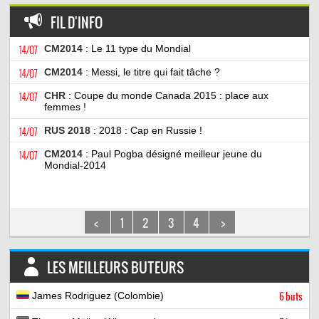
FIL D'INFO
14/07
CM2014
: Le 11 type du Mondial
14/07
CM2014
: Messi, le titre qui fait tâche ?
14/07
CHR
: Coupe du monde Canada 2015 : place aux
femmes !
14/07
RUS 2018
: 2018 : Cap en Russie !
14/07
CM2014
: Paul Pogba désigné meilleur jeune du
Mondial-2014
<
1
2
3
4
>
LES MEILLEURS BUTEURS
James Rodriguez (Colombie)
6 buts