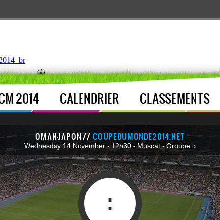
ntroller.php
, line 
122
]
2014_br
CM 2014
CALENDRIER
CLASSEMENTS
OMAN-JAPON //
COUPEDUMONDE2014.NET
Wednesday 14 November - 12h30 - Muscat - Groupe b
: