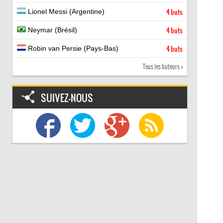
Lionel Messi (Argentine)
4 buts
Neymar (Brésil)
4 buts
Robin van Persie (Pays-Bas)
4 buts
Tous les buteurs >
SUIVEZ-NOUS