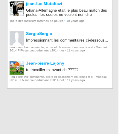
jean-luc Mutabazi
Ghana-Allemagne était le plus beau match des
poules, les scores ne veulent rien dire
·
Top 5 des meilleurs matches de poules
10 years ago
SergioSergio
Impressionnant les commentaires ci-dessous...
- en direct live commenté, score et classement en temps réel - Mondial-
·
2014 FIFA sur coupedumonde2014.net
11 years ago
Jean-pierre Lajony
tu travailler toi avant dit ?????
- en direct live commenté, score et classement en temps réel - Mondial-
·
2014 FIFA sur coupedumonde2014.net
11 years ago