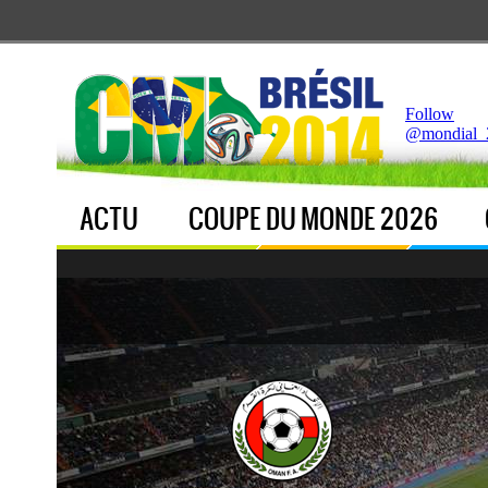
Notice
 (8)
: Undefined index: live [
APP/Controller/LiveCo
Follow
@mondial_
ACTU
COUPE DU MONDE 2026