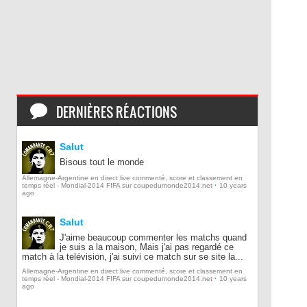
DERNIÈRES RÉACTIONS
Salut
Bisous tout le monde
Allemagne-Argentine en direct live commenté, score et classement en
·
temps réel - Mondial-2014 FIFA sur coupedumonde2014.net
10 years
ago
Salut
J'aime beaucoup commenter les matchs quand
je suis a la maison, Mais j'ai pas regardé ce
match à la telévision, j'ai suivi ce match sur se site la...
Allemagne-Argentine en direct live commenté, score et classement en
·
temps réel - Mondial-2014 FIFA sur coupedumonde2014.net
10 years
ago