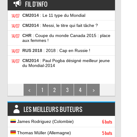
FIL D'INFO
14/07
CM2014
: Le 11 type du Mondial
14/07
CM2014
: Messi, le titre qui fait tâche ?
14/07
CHR
: Coupe du monde Canada 2015 : place
aux femmes !
14/07
RUS 2018
: 2018 : Cap en Russie !
14/07
CM2014
: Paul Pogba désigné meilleur jeune
du Mondial-2014
<
1
2
3
4
>
LES MEILLEURS BUTEURS
James Rodriguez (Colombie)
6 buts
Thomas Müller (Allemagne)
5 buts