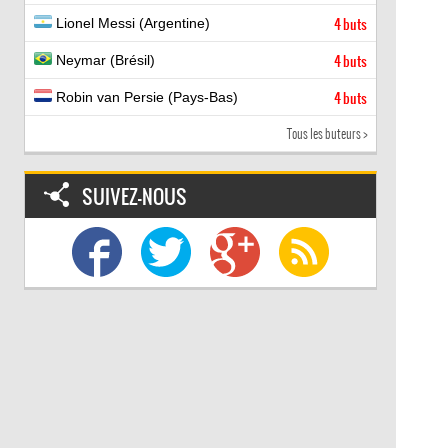
Lionel Messi (Argentine)
4 buts
Neymar (Brésil)
4 buts
Robin van Persie (Pays-Bas)
4 buts
Tous les buteurs >
SUIVEZ-NOUS