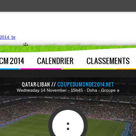
ntroller.php
, line 
122
]
2014_br
CM 2014
CALENDRIER
CLASSEMENTS
QATAR-LIBAN //
COUPEDUMONDE2014.NET
Wednesday 14 November - 15h45 - Doha - Groupe a
: