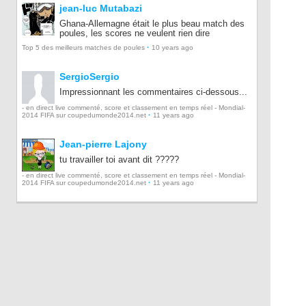
jean-luc Mutabazi
Ghana-Allemagne était le plus beau match des
poules, les scores ne veulent rien dire
·
Top 5 des meilleurs matches de poules
10 years ago
SergioSergio
Impressionnant les commentaires ci-dessous...
- en direct live commenté, score et classement en temps réel - Mondial-
·
2014 FIFA sur coupedumonde2014.net
11 years ago
Jean-pierre Lajony
tu travailler toi avant dit ?????
- en direct live commenté, score et classement en temps réel - Mondial-
·
2014 FIFA sur coupedumonde2014.net
11 years ago