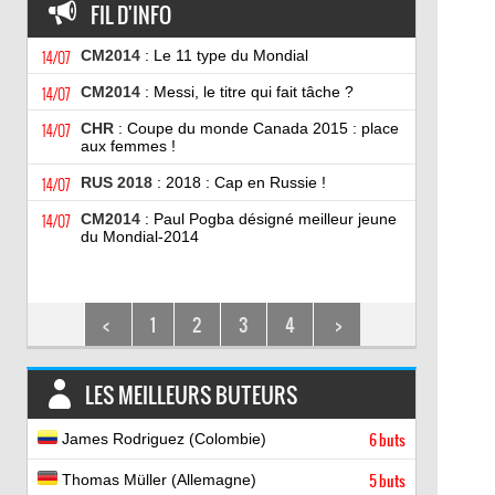
FIL D'INFO
14/07
CM2014
: Le 11 type du Mondial
14/07
CM2014
: Messi, le titre qui fait tâche ?
14/07
CHR
: Coupe du monde Canada 2015 : place
aux femmes !
14/07
RUS 2018
: 2018 : Cap en Russie !
14/07
CM2014
: Paul Pogba désigné meilleur jeune
du Mondial-2014
<
1
2
3
4
>
LES MEILLEURS BUTEURS
James Rodriguez (Colombie)
6 buts
Thomas Müller (Allemagne)
5 buts