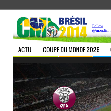
Notice
 (8)
: Undefined index: live [
APP/Controller/LiveCo
Follow
@mondial_
ACTU
COUPE DU MONDE 2026