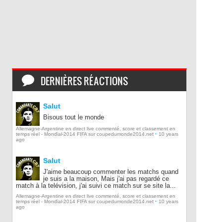
DERNIÈRES RÉACTIONS
Salut
Bisous tout le monde
Allemagne-Argentine en direct live commenté, score et classement en
·
temps réel - Mondial-2014 FIFA sur coupedumonde2014.net
10 years
ago
Salut
J'aime beaucoup commenter les matchs quand
je suis a la maison, Mais j'ai pas regardé ce
match à la telévision, j'ai suivi ce match sur se site la...
Allemagne-Argentine en direct live commenté, score et classement en
·
temps réel - Mondial-2014 FIFA sur coupedumonde2014.net
10 years
ago