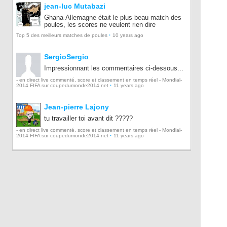
jean-luc Mutabazi
Ghana-Allemagne était le plus beau match des
poules, les scores ne veulent rien dire
·
Top 5 des meilleurs matches de poules
10 years ago
SergioSergio
Impressionnant les commentaires ci-dessous...
- en direct live commenté, score et classement en temps réel - Mondial-
·
2014 FIFA sur coupedumonde2014.net
11 years ago
Jean-pierre Lajony
tu travailler toi avant dit ?????
- en direct live commenté, score et classement en temps réel - Mondial-
·
2014 FIFA sur coupedumonde2014.net
11 years ago