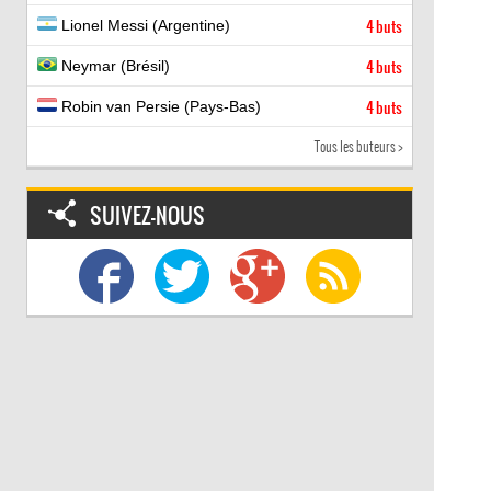
Lionel Messi (Argentine)
4 buts
Neymar (Brésil)
4 buts
Robin van Persie (Pays-Bas)
4 buts
Tous les buteurs >
SUIVEZ-NOUS