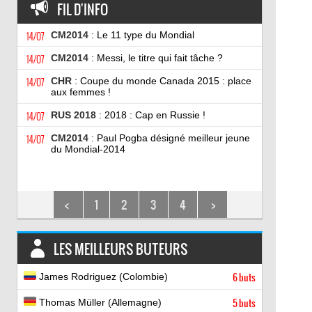
FIL D'INFO
14/07
CM2014
: Le 11 type du Mondial
14/07
CM2014
: Messi, le titre qui fait tâche ?
14/07
CHR
: Coupe du monde Canada 2015 : place
aux femmes !
14/07
RUS 2018
: 2018 : Cap en Russie !
14/07
CM2014
: Paul Pogba désigné meilleur jeune
du Mondial-2014
<
1
2
3
4
>
LES MEILLEURS BUTEURS
James Rodriguez (Colombie)
6 buts
Thomas Müller (Allemagne)
5 buts