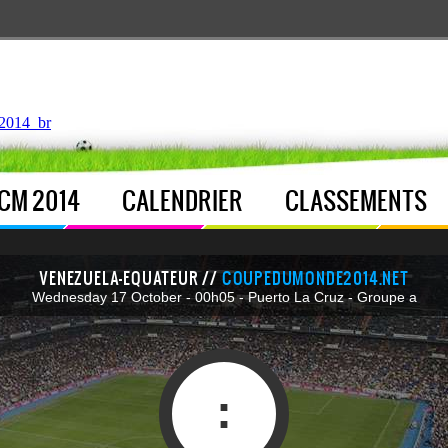
ntroller.php
, line 
122
]
2014_br
CM 2014
CALENDRIER
CLASSEMENTS
VENEZUELA-EQUATEUR //
COUPEDUMONDE2014.NET
Wednesday 17 October - 00h05 - Puerto La Cruz - Groupe a
: