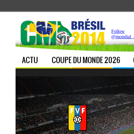
Notice
 (8)
: Undefined index: live [
APP/Controller/LiveCo
Follow
@mondial_
ACTU
COUPE DU MONDE 2026