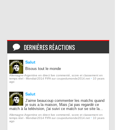
DERNIÈRES RÉACTIONS
Salut
Bisous tout le monde
Allemagne-Argentine en direct live commenté, score et classement en
·
temps réel - Mondial-2014 FIFA sur coupedumonde2014.net
10 years
ago
Salut
J'aime beaucoup commenter les matchs quand
je suis a la maison, Mais j'ai pas regardé ce
match à la telévision, j'ai suivi ce match sur se site la...
Allemagne-Argentine en direct live commenté, score et classement en
·
temps réel - Mondial-2014 FIFA sur coupedumonde2014.net
10 years
ago