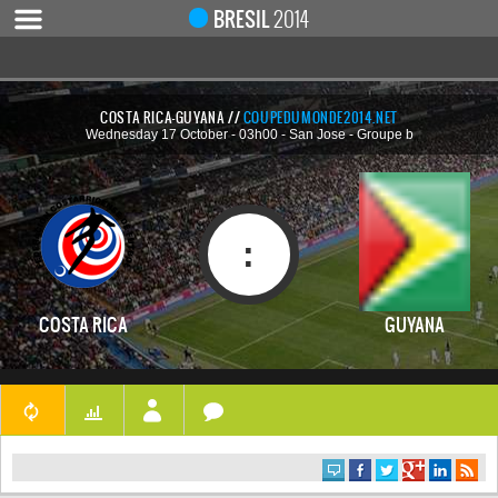
Notice
 (8)
: Undefined index: live [
APP/Controller/LiveCo
BRESIL
2014
COSTA RICA-GUYANA //
COUPEDUMONDE2014.NET
Wednesday 17 October - 03h00 - San Jose - Groupe b
ACCUEIL
ACTUALITÉ
COUPE DU MONDE 2019
:
MONDIAL 2014
CALENDRIER / RÉSULTATS
COSTA RICA
GUYANA
QUARTS DE FINALE
DEMI-FINALES
CLASSEMENTS
LES BUTEURS
HOMME DU MATCH
LES 32 ÉQUIPES