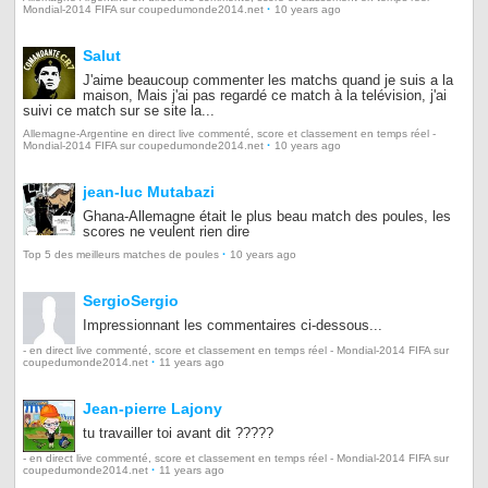
·
Mondial-2014 FIFA sur coupedumonde2014.net
10 years ago
Salut
J'aime beaucoup commenter les matchs quand je suis a la
maison, Mais j'ai pas regardé ce match à la telévision, j'ai
suivi ce match sur se site la...
Allemagne-Argentine en direct live commenté, score et classement en temps réel -
·
Mondial-2014 FIFA sur coupedumonde2014.net
10 years ago
jean-luc Mutabazi
Ghana-Allemagne était le plus beau match des poules, les
scores ne veulent rien dire
·
Top 5 des meilleurs matches de poules
10 years ago
SergioSergio
Impressionnant les commentaires ci-dessous...
- en direct live commenté, score et classement en temps réel - Mondial-2014 FIFA sur
·
coupedumonde2014.net
11 years ago
Jean-pierre Lajony
tu travailler toi avant dit ?????
- en direct live commenté, score et classement en temps réel - Mondial-2014 FIFA sur
·
coupedumonde2014.net
11 years ago