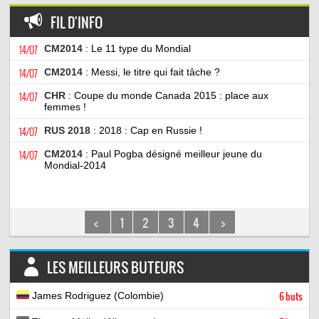
FIL D'INFO
14/07
CM2014
: Le 11 type du Mondial
14/07
CM2014
: Messi, le titre qui fait tâche ?
14/07
CHR
: Coupe du monde Canada 2015 : place aux
femmes !
14/07
RUS 2018
: 2018 : Cap en Russie !
14/07
CM2014
: Paul Pogba désigné meilleur jeune du
Mondial-2014
<
1
2
3
4
>
LES MEILLEURS BUTEURS
James Rodriguez (Colombie)
6 buts