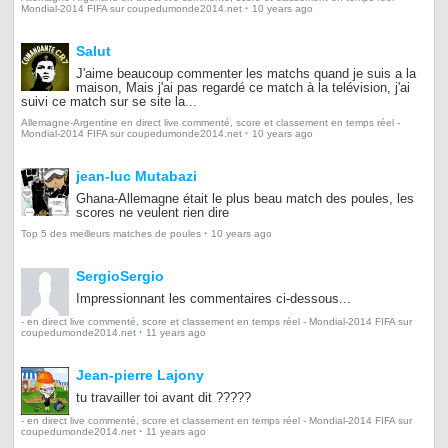
·
Mondial-2014 FIFA sur coupedumonde2014.net
10 years ago
Salut
J'aime beaucoup commenter les matchs quand je suis a la
maison, Mais j'ai pas regardé ce match à la telévision, j'ai
suivi ce match sur se site la...
Allemagne-Argentine en direct live commenté, score et classement en temps réel -
·
Mondial-2014 FIFA sur coupedumonde2014.net
10 years ago
jean-luc Mutabazi
Ghana-Allemagne était le plus beau match des poules, les
scores ne veulent rien dire
·
Top 5 des meilleurs matches de poules
10 years ago
SergioSergio
Impressionnant les commentaires ci-dessous...
- en direct live commenté, score et classement en temps réel - Mondial-2014 FIFA sur
·
coupedumonde2014.net
11 years ago
Jean-pierre Lajony
tu travailler toi avant dit ?????
- en direct live commenté, score et classement en temps réel - Mondial-2014 FIFA sur
·
coupedumonde2014.net
11 years ago