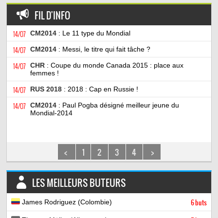
FIL D'INFO
14/07
CM2014
: Le 11 type du Mondial
14/07
CM2014
: Messi, le titre qui fait tâche ?
14/07
CHR
: Coupe du monde Canada 2015 : place aux
femmes !
14/07
RUS 2018
: 2018 : Cap en Russie !
14/07
CM2014
: Paul Pogba désigné meilleur jeune du
Mondial-2014
<
1
2
3
4
>
LES MEILLEURS BUTEURS
James Rodriguez (Colombie)
6 buts