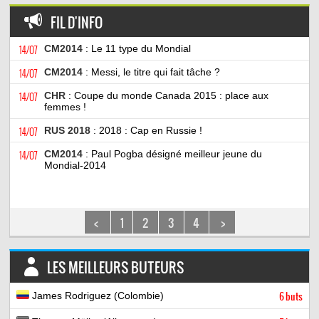
FIL D'INFO
14/07
CM2014
: Le 11 type du Mondial
14/07
CM2014
: Messi, le titre qui fait tâche ?
14/07
CHR
: Coupe du monde Canada 2015 : place aux
femmes !
14/07
RUS 2018
: 2018 : Cap en Russie !
14/07
CM2014
: Paul Pogba désigné meilleur jeune du
Mondial-2014
<
1
2
3
4
>
LES MEILLEURS BUTEURS
James Rodriguez (Colombie)
6 buts