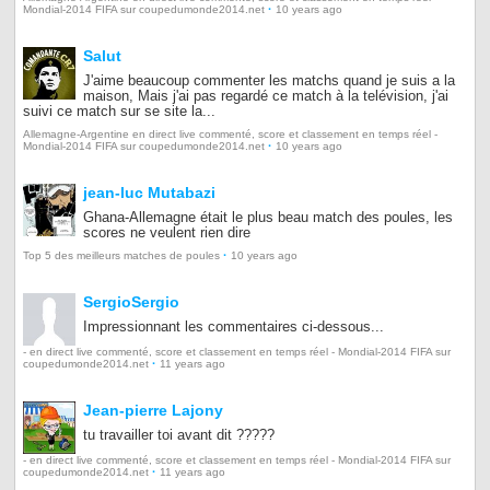
·
Mondial-2014 FIFA sur coupedumonde2014.net
10 years ago
Salut
J'aime beaucoup commenter les matchs quand je suis a la
maison, Mais j'ai pas regardé ce match à la telévision, j'ai
suivi ce match sur se site la...
Allemagne-Argentine en direct live commenté, score et classement en temps réel -
·
Mondial-2014 FIFA sur coupedumonde2014.net
10 years ago
jean-luc Mutabazi
Ghana-Allemagne était le plus beau match des poules, les
scores ne veulent rien dire
·
Top 5 des meilleurs matches de poules
10 years ago
SergioSergio
Impressionnant les commentaires ci-dessous...
- en direct live commenté, score et classement en temps réel - Mondial-2014 FIFA sur
·
coupedumonde2014.net
11 years ago
Jean-pierre Lajony
tu travailler toi avant dit ?????
- en direct live commenté, score et classement en temps réel - Mondial-2014 FIFA sur
·
coupedumonde2014.net
11 years ago