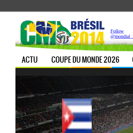
Notice
 (8)
: Undefined index: live [
APP/Controller/LiveCo
Follow
@mondial_
ACTU
COUPE DU MONDE 2026