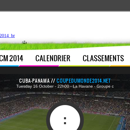
ntroller.php
, line 
122
]
2014_br
CM 2014
CALENDRIER
CLASSEMENTS
CUBA-PANAMA //
COUPEDUMONDE2014.NET
Tuesday 16 October - 22h00 - La Havane - Groupe c
: