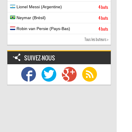
Lionel Messi (Argentine)
4 buts
Neymar (Brésil)
4 buts
Robin van Persie (Pays-Bas)
4 buts
Tous les buteurs >
SUIVEZ-NOUS