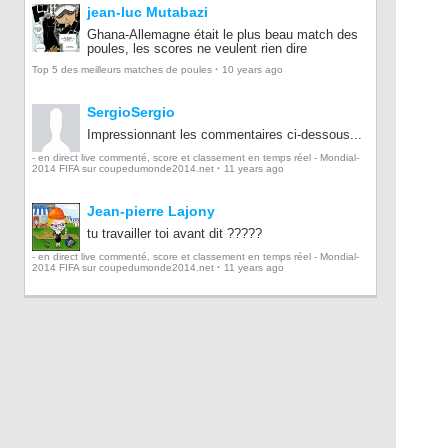
jean-luc Mutabazi
Ghana-Allemagne était le plus beau match des
poules, les scores ne veulent rien dire
·
Top 5 des meilleurs matches de poules
10 years ago
SergioSergio
Impressionnant les commentaires ci-dessous...
- en direct live commenté, score et classement en temps réel - Mondial-
·
2014 FIFA sur coupedumonde2014.net
11 years ago
Jean-pierre Lajony
tu travailler toi avant dit ?????
- en direct live commenté, score et classement en temps réel - Mondial-
·
2014 FIFA sur coupedumonde2014.net
11 years ago