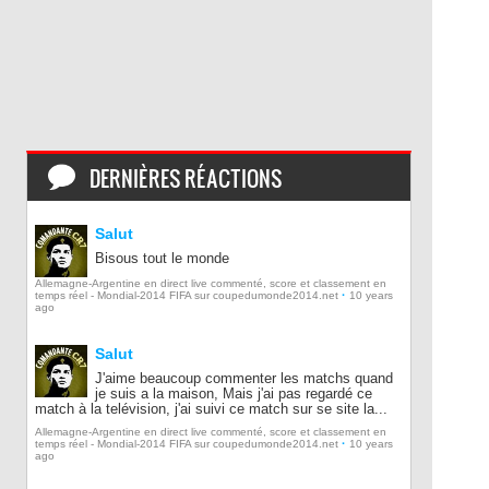
DERNIÈRES RÉACTIONS
Salut
Bisous tout le monde
Allemagne-Argentine en direct live commenté, score et classement en
·
temps réel - Mondial-2014 FIFA sur coupedumonde2014.net
10 years
ago
Salut
J'aime beaucoup commenter les matchs quand
je suis a la maison, Mais j'ai pas regardé ce
match à la telévision, j'ai suivi ce match sur se site la...
Allemagne-Argentine en direct live commenté, score et classement en
·
temps réel - Mondial-2014 FIFA sur coupedumonde2014.net
10 years
ago