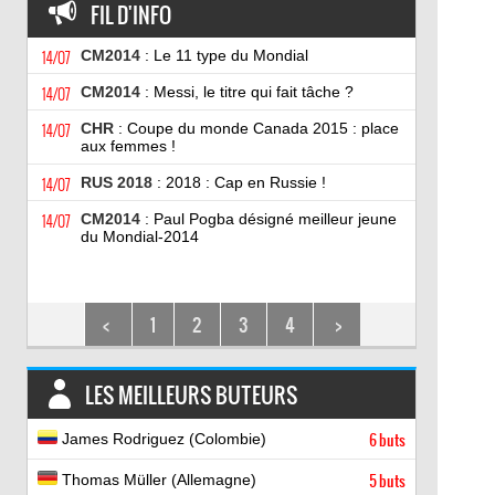
FIL D'INFO
14/07
CM2014
: Le 11 type du Mondial
14/07
CM2014
: Messi, le titre qui fait tâche ?
14/07
CHR
: Coupe du monde Canada 2015 : place
aux femmes !
14/07
RUS 2018
: 2018 : Cap en Russie !
14/07
CM2014
: Paul Pogba désigné meilleur jeune
du Mondial-2014
<
1
2
3
4
>
LES MEILLEURS BUTEURS
James Rodriguez (Colombie)
6 buts
Thomas Müller (Allemagne)
5 buts