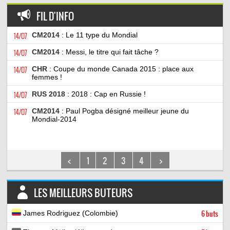
FIL D'INFO
14/07
CM2014
: Le 11 type du Mondial
14/07
CM2014
: Messi, le titre qui fait tâche ?
14/07
CHR
: Coupe du monde Canada 2015 : place aux
femmes !
14/07
RUS 2018
: 2018 : Cap en Russie !
14/07
CM2014
: Paul Pogba désigné meilleur jeune du
Mondial-2014
<
1
2
3
4
>
LES MEILLEURS BUTEURS
James Rodriguez (Colombie)
6 buts