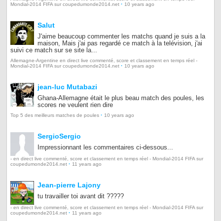
·
Mondial-2014 FIFA sur coupedumonde2014.net
10 years ago
Salut
J'aime beaucoup commenter les matchs quand je suis a la
maison, Mais j'ai pas regardé ce match à la telévision, j'ai
suivi ce match sur se site la...
Allemagne-Argentine en direct live commenté, score et classement en temps réel -
·
Mondial-2014 FIFA sur coupedumonde2014.net
10 years ago
jean-luc Mutabazi
Ghana-Allemagne était le plus beau match des poules, les
scores ne veulent rien dire
·
Top 5 des meilleurs matches de poules
10 years ago
SergioSergio
Impressionnant les commentaires ci-dessous...
- en direct live commenté, score et classement en temps réel - Mondial-2014 FIFA sur
·
coupedumonde2014.net
11 years ago
Jean-pierre Lajony
tu travailler toi avant dit ?????
- en direct live commenté, score et classement en temps réel - Mondial-2014 FIFA sur
·
coupedumonde2014.net
11 years ago