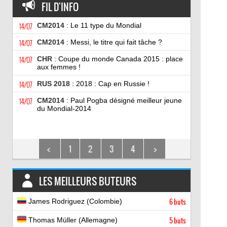
FIL D'INFO
14/07
CM2014
: Le 11 type du Mondial
14/07
CM2014
: Messi, le titre qui fait tâche ?
14/07
CHR
: Coupe du monde Canada 2015 : place
aux femmes !
14/07
RUS 2018
: 2018 : Cap en Russie !
14/07
CM2014
: Paul Pogba désigné meilleur jeune
du Mondial-2014
<
1
2
3
4
>
LES MEILLEURS BUTEURS
James Rodriguez (Colombie)
6 buts
Thomas Müller (Allemagne)
5 buts