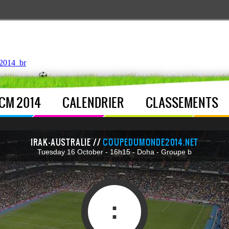
ntroller.php
, line 
122
]
2014_br
CM 2014
CALENDRIER
CLASSEMENTS
IRAK-AUSTRALIE //
COUPEDUMONDE2014.NET
Tuesday 16 October - 16h15 - Doha - Groupe b
: