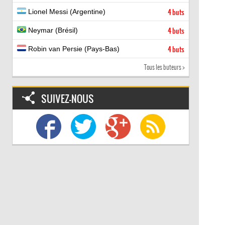
Lionel Messi (Argentine)
4 buts
Neymar (Brésil)
4 buts
Robin van Persie (Pays-Bas)
4 buts
Tous les buteurs >
SUIVEZ-NOUS