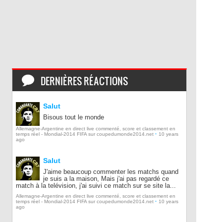
DERNIÈRES RÉACTIONS
Salut
Bisous tout le monde
Allemagne-Argentine en direct live commenté, score et classement en
·
temps réel - Mondial-2014 FIFA sur coupedumonde2014.net
10 years
ago
Salut
J'aime beaucoup commenter les matchs quand
je suis a la maison, Mais j'ai pas regardé ce
match à la telévision, j'ai suivi ce match sur se site la...
Allemagne-Argentine en direct live commenté, score et classement en
·
temps réel - Mondial-2014 FIFA sur coupedumonde2014.net
10 years
ago