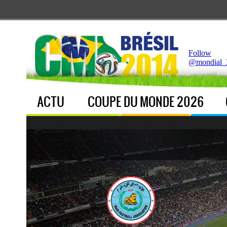
Notice
 (8)
: Undefined index: live [
APP/Controller/LiveCo
Follow
@mondial_
ACTU
COUPE DU MONDE 2026