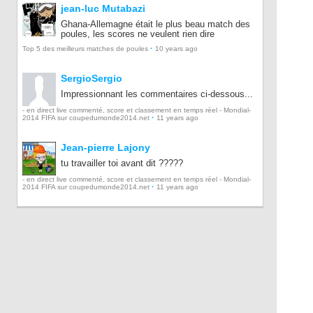
jean-luc Mutabazi
Ghana-Allemagne était le plus beau match des
poules, les scores ne veulent rien dire
·
Top 5 des meilleurs matches de poules
10 years ago
SergioSergio
Impressionnant les commentaires ci-dessous...
- en direct live commenté, score et classement en temps réel - Mondial-
·
2014 FIFA sur coupedumonde2014.net
11 years ago
Jean-pierre Lajony
tu travailler toi avant dit ?????
- en direct live commenté, score et classement en temps réel - Mondial-
·
2014 FIFA sur coupedumonde2014.net
11 years ago