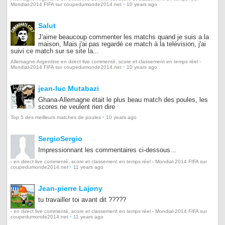
·
Mondial-2014 FIFA sur coupedumonde2014.net
10 years ago
Salut
J'aime beaucoup commenter les matchs quand je suis a la
maison, Mais j'ai pas regardé ce match à la telévision, j'ai
suivi ce match sur se site la...
Allemagne-Argentine en direct live commenté, score et classement en temps réel -
·
Mondial-2014 FIFA sur coupedumonde2014.net
10 years ago
jean-luc Mutabazi
Ghana-Allemagne était le plus beau match des poules, les
scores ne veulent rien dire
·
Top 5 des meilleurs matches de poules
10 years ago
SergioSergio
Impressionnant les commentaires ci-dessous...
- en direct live commenté, score et classement en temps réel - Mondial-2014 FIFA sur
·
coupedumonde2014.net
11 years ago
Jean-pierre Lajony
tu travailler toi avant dit ?????
- en direct live commenté, score et classement en temps réel - Mondial-2014 FIFA sur
·
coupedumonde2014.net
11 years ago