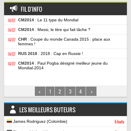
FIL D'INFO
14/07
CM2014
: Le 11 type du Mondial
14/07
CM2014
: Messi, le titre qui fait tâche ?
14/07
CHR
: Coupe du monde Canada 2015 : place aux
femmes !
14/07
RUS 2018
: 2018 : Cap en Russie !
14/07
CM2014
: Paul Pogba désigné meilleur jeune du
Mondial-2014
<
1
2
3
4
>
LES MEILLEURS BUTEURS
James Rodriguez (Colombie)
6 buts