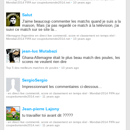
·
Mondial-2014 FIFA sur coupedumonde2014.net
10 years ago
Salut
J'aime beaucoup commenter les matchs quand je suis a la
maison, Mais j'ai pas regardé ce match à la telévision, j'ai
suivi ce match sur se site la...
Allemagne-Argentine en direct live commenté, score et classement en temps réel -
·
Mondial-2014 FIFA sur coupedumonde2014.net
10 years ago
jean-luc Mutabazi
Ghana-Allemagne était le plus beau match des poules, les
scores ne veulent rien dire
·
Top 5 des meilleurs matches de poules
10 years ago
SergioSergio
Impressionnant les commentaires ci-dessous...
- en direct live commenté, score et classement en temps réel - Mondial-2014 FIFA sur
·
coupedumonde2014.net
11 years ago
Jean-pierre Lajony
tu travailler toi avant dit ?????
- en direct live commenté, score et classement en temps réel - Mondial-2014 FIFA sur
·
coupedumonde2014.net
11 years ago