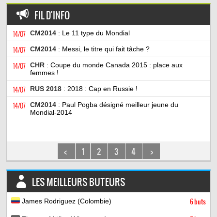
FIL D'INFO
14/07
CM2014
: Le 11 type du Mondial
14/07
CM2014
: Messi, le titre qui fait tâche ?
14/07
CHR
: Coupe du monde Canada 2015 : place aux
femmes !
14/07
RUS 2018
: 2018 : Cap en Russie !
14/07
CM2014
: Paul Pogba désigné meilleur jeune du
Mondial-2014
<
1
2
3
4
>
LES MEILLEURS BUTEURS
James Rodriguez (Colombie)
6 buts